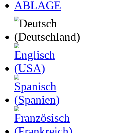
ABLAGE