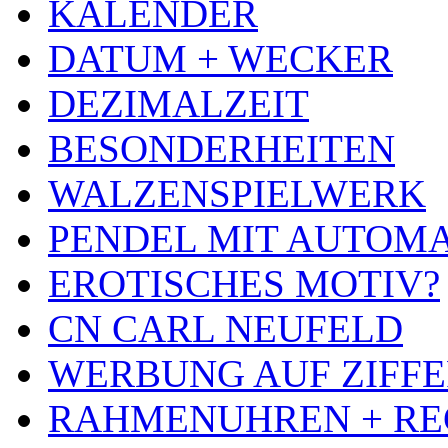
KALENDER
DATUM + WECKER
DEZIMALZEIT
BESONDERHEITEN
WALZENSPIELWERK
PENDEL MIT AUTOM
EROTISCHES MOTIV?
CN CARL NEUFELD
WERBUNG AUF ZIFF
RAHMENUHREN + RE