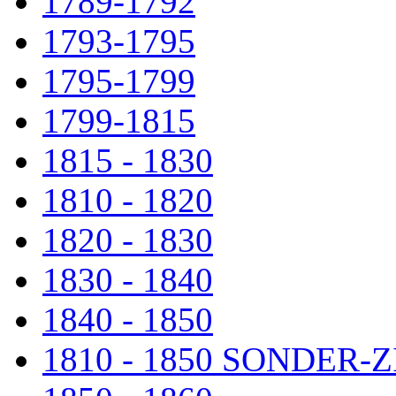
1789-1792
1793-1795
1795-1799
1799-1815
1815 - 1830
1810 - 1820
1820 - 1830
1830 - 1840
1840 - 1850
1810 - 1850 SONDER