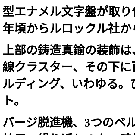
型エナメル文字盤が取り
年頃からルロックル社か
上部の鋳造真鍮の装飾は
線クラスター、その下に
ルディング、いわゆる。
ト。
バージ脱進機、
3
つのベ