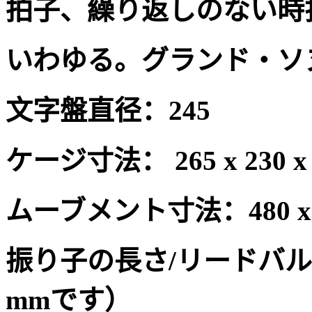
拍子、繰り返しのない時
いわゆる。グランド
・ソ
文字盤直径：
245
ケージ寸法：
265 x 230 
ムーブメント寸法：
480 
振り子の長さ
/
リードバル
mm
です）