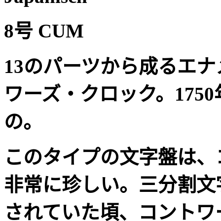
8
号
CUM
13
のパーツから成るエナ
ワーズ
・クロック。
1750
の。
このタイプの文字盤は、
非常に珍しい。三分割文
されていた頃、コントワ