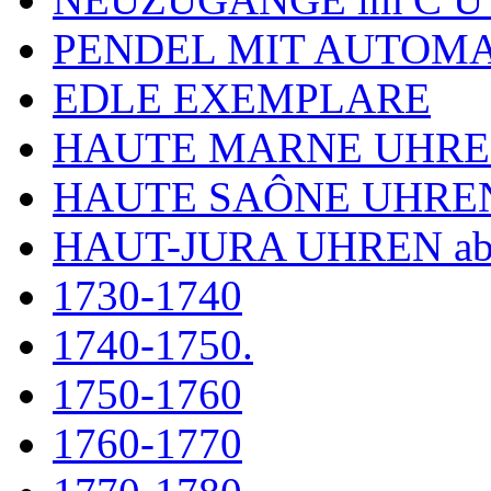
PENDEL MIT AUTOM
EDLE EXEMPLARE
HAUTE MARNE UHR
HAUTE SAÔNE UHRE
HAUT-JURA UHREN ab
1730-1740
1740-1750.
1750-1760
1760-1770