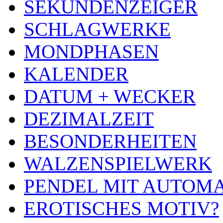
SEKUNDENZEIGER
SCHLAGWERKE
MONDPHASEN
KALENDER
DATUM + WECKER
DEZIMALZEIT
BESONDERHEITEN
WALZENSPIELWERK
PENDEL MIT AUTOM
EROTISCHES MOTIV?