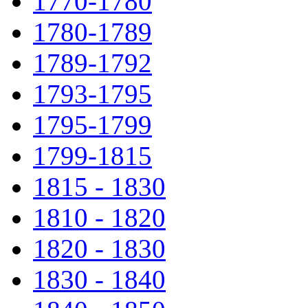
1770-1780
1780-1789
1789-1792
1793-1795
1795-1799
1799-1815
1815 - 1830
1810 - 1820
1820 - 1830
1830 - 1840