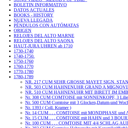
BOLETIN INFORMATIVO
DATOS ACTUALES
BOOKS - HISTORY
NUEVA LLEGADA
PÉNDULOS CON AUTÓMATAS
ORIGEN
RELOJES DEL ALTO MARNE
RELOJES DEL ALTO SAONA
HAUT-JURA UHREN ab 1710
1730-1740
1740-1750.
1750-1760
1760-1770
1770-1780
1780-1789
NR. 217 CUM SEHR GROSSE MAYET SIGN. ST
NR. 503 CUM HAHNENUHR GRAND A MIGNOVI
NR. 510 CUM HAHNENUHR MIT BIRETT IM EMBL
Nr. 308 CUM COMTOISE mit SONNENKOPF, 3 Lilien u
Nr. 500 CUM Comtoise mit 3 Glocken,Datum-und Woch
Nr. 1393 ( Coll. Kramer )
Nr. 14 CUM . . . COMTOISE mit MONDPHASE un
Nr. 15 CUM . . . COMTOISE mit HAHN und 3 
Nr. 100 CUM . . . COMTOISE MIT 4/4 SCHLAG A