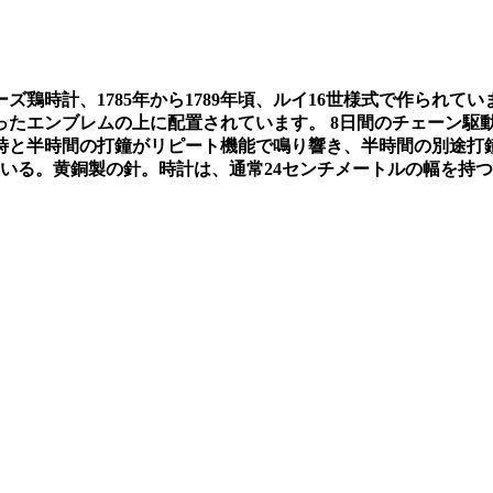
ーズ鶏時計、
1785
年から
1789
年頃、ルイ
16
世様式で作られてい
ったエンブレムの上に配置されています。
8
日間のチェーン駆
時と半時間の打鐘がリピート機能で鳴り響き、半時間の別途打
いる。黄銅製の針。時計は、通常
24
センチメートルの幅を持つ