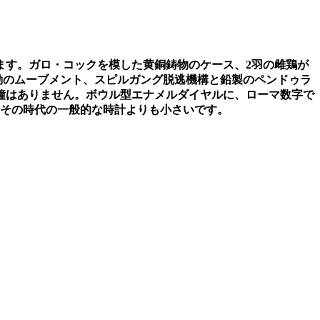
ます。ガロ
・コックを模した黄銅鋳物のケース、
2
羽の雌鶏が
動のムーブメント、スピルガング脱逃機構と鉛製のペンドゥラ
鐘はありません。ボウル型エナメルダイヤルに、ローマ数字で
その時代の一般的な時計よりも小さいです。