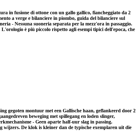
ra in fusione di ottone con un gallo gallico, fiancheggiato da 2
nto a verge e bilanciere in piombo, guida del bilanciere sul
oneria - Nessuna suoneria separata per la mezz'ora in passaggio.
'orologio è più piccolo rispetto agli esempi tipici dell'epoca, che
sing gegoten montuur met een Gallische haan, geflankeerd door 2
aangedreven beweging met spillegang en loden slinger,
werkmechanisme - Geen aparte half-uur slag in passing.
 wijzers. De klok is kleiner dan de typische exemplaren uit die