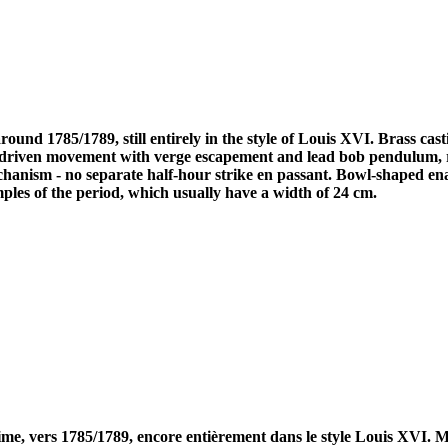
ound 1785/1789, still entirely in the style of Louis XVI. Brass cas
n-driven movement with verge escapement and lead bob pendulum, 
 mechanism - no separate half-hour strike en passant. Bowl-shaped
ples of the period, which usually have a width of 24 cm.
me, vers 1785/1789, encore entièrement dans le style Louis XVI. Mo