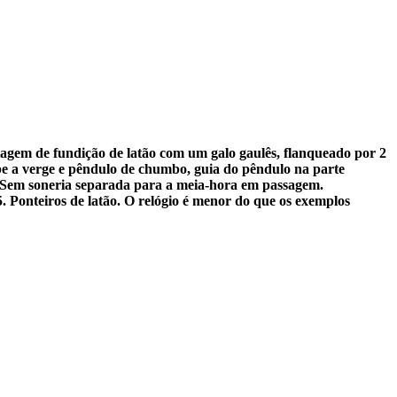
tagem de fundição de latão com um galo gaulês, flanqueado por 2
e a verge e pêndulo de chumbo, guia do pêndulo na parte
- Sem soneria separada para a meia-hora em passagem.
 Ponteiros de latão. O relógio é menor do que os exemplos