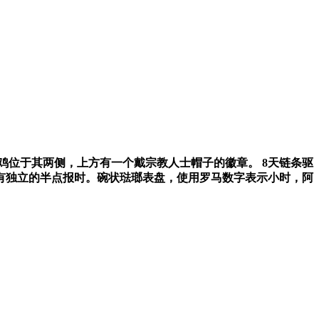
鸡位于其两侧，上方有一个戴宗教人士帽子的徽章。
8
天链条驱
有独立的半点报时。碗状琺瑯表盘，使用罗马数字表示小时，阿