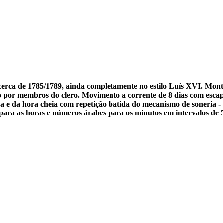
 cerca de 1785/1789, ainda completamente no estilo Luís XVI. Mon
por membros do clero. Movimento a corrente de 8 dias com escap
ra e da hora cheia com repetição batida do mecanismo de soneria 
ra as horas e números árabes para os minutos em intervalos de 5.