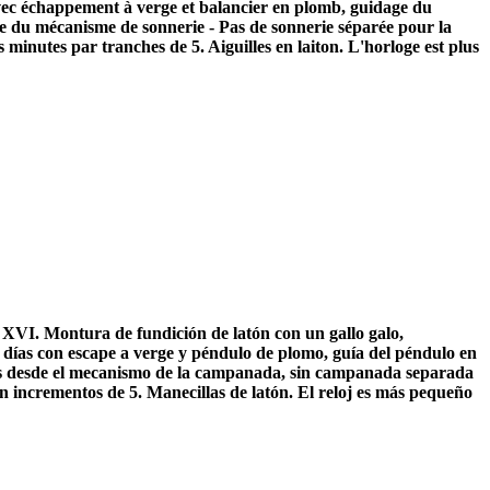
vec échappement à verge et balancier en plomb, guidage du
pée du mécanisme de sonnerie - Pas de sonnerie séparée pour la
minutes par tranches de 5. Aiguilles en laiton. L'horloge est plus
s XVI. Montura de fundición de latón con un gallo galo,
días con escape a verge y péndulo de plomo, guía del péndulo en
das desde el mecanismo de la campanada, sin campanada separada
incrementos de 5. Manecillas de latón. El reloj es más pequeño