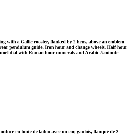
ting with a Gallic rooster, flanked by 2 hens, above an emblem
rear pendulum guide. Iron hour and change wheels. Half-hour
 enamel dial with Roman hour numerals and Arabic 5-minute
nture en fonte de laiton avec un coq gaulois, flanqué de 2