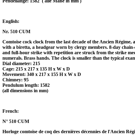
Pendellänge: 1582
( alle Maße in mm )
English:
Nr. 510 CUM
Comtoise cock clock from the last decade of the Ancien Régime, ar
with a biretta, a headgear worn by clergy members. 8-day chai
and full-hour strike with repetition are struck from the strike
numerals. Brass hands. The clock is smaller than the typical exam
Dial diameter: 215
Cage: 215 x 217 x 135 H x W x D
Movement: 340 x 217 x 155 H x W x D
Chimney: 95
Pendulum length: 1582
(all dimensions in mm)
French:
N° 510 CUM
Horloge comtoise de coq des dernières décennies de l'Ancien Régi