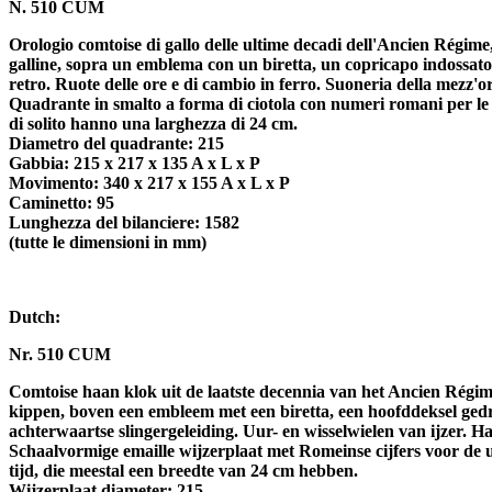
N. 510 CUM
Orologio comtoise di gallo delle ultime decadi dell'Ancien Régime,
galline, sopra un emblema con un biretta, un copricapo indossato
retro. Ruote delle ore e di cambio in ferro. Suoneria della mezz'
Quadrante in smalto a forma di ciotola con numeri romani per le ore
di solito hanno una larghezza di 24 cm.
Diametro del quadrante: 215
Gabbia: 215 x 217 x 135 A x L x P
Movimento: 340 x 217 x 155 A x L x P
Caminetto: 95
Lunghezza del bilanciere: 1582
(tutte le dimensioni in mm)
Dutch:
Nr. 510 CUM
Comtoise haan klok uit de laatste decennia van het Ancien Régim
kippen, boven een embleem met een biretta, een hoofddeksel ged
achterwaartse slingergeleiding. Uur- en wisselwielen van ijzer. 
Schaalvormige emaille wijzerplaat met Romeinse cijfers voor de u
tijd, die meestal een breedte van 24 cm hebben.
Wijzerplaat diameter: 215