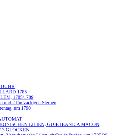
ANDUHR
LLARD 1785
EM, 1785/1789
nd 2 fünfzackigen Sternen
entag, um 1790
d AUTOMAT
BOURBONISCHEN LILIEN, GUIETEAND A MACON
UF 3 GLOCKEN