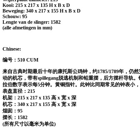
Kooi: 215 x 217 x 135 H x B x D
Beweging: 340 x 217 x 155 H x B x D
Schouw: 95
Lengte van de slinger: 1582
(alle afmetingen in mm)
Chinese:
编号：
510 CUM
来自古典时期最后十年的康托斯公鸡钟，约
1785/1789
年，仍然
动的机芯，带有
spillegang
脱逃机制和铅重摆，后方摆杆导轨。
拉伯数字表示每
5
分钟。黄铜指针。此钟比同期常见的钟表小，
表盘直径：
215
机架：
215 x 217 x 135
高
x
宽
x
深
机芯：
340 x 217 x 155
高
x
宽
x
深
烟囱：
95
摆长：
1582
(
所有尺寸以毫米为单位
)