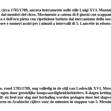
 circa 1785/1789, ancora interamente nello stile Luigi XVI. Montatu
 dai membri del clero. Movimento a catena di 8 giorni con scappame
ora e dell'ora piena con ripetizione battuta dal meccanismo della su
 e numeri arabi per i minuti a intervalli di 5. Lancette in ottone. L
e, rond 1785/1789, nog volledig in de stijl van Lodewijk XVI. Mes
ragen door geestelijke hoogwaardigheidsbekleders. 8-dagen ketting
Half- en heel uur slag met herhaling worden geslagen door het slag
ren en Arabische cijfers voor de minuten in stappen van 5. Messing