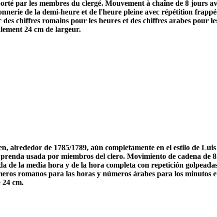
porté par les membres du clergé. Mouvement à chaîne de 8 jours a
Sonnerie de la demi-heure et de l'heure pleine avec répétition frap
s chiffres romains pour les heures et des chiffres arabes pour les 
alement 24 cm de largeur.
en, alrededor de 1785/1789, aún completamente en el estilo de Lui
 prenda usada por miembros del clero. Movimiento de cadena de 8 
da de la media hora y de la hora completa con repetición golpea
ros romanos para las horas y números árabes para los minutos en 
e 24 cm.