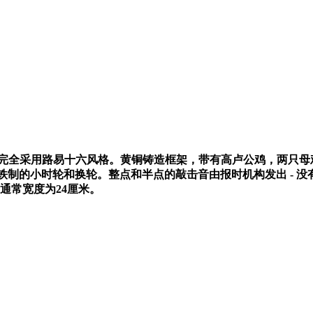
完全采用路易十六风格。黄铜铸造框架，带有高卢公鸡，两只母
铁制的小时轮和换轮。整点和半点的敲击音由报时机构发出
-
没
通常宽度为
24
厘米。