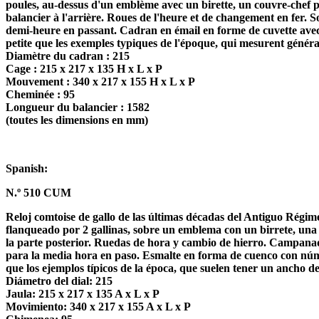
poules, au-dessus d'un emblème avec un birette, un couvre-chef 
balancier à l'arrière. Roues de l'heure et de changement en fer. 
demi-heure en passant. Cadran en émail en forme de cuvette avec de
petite que les exemples typiques de l'époque, qui mesurent génér
Diamètre du cadran : 215
Cage : 215 x 217 x 135 H x L x P
Mouvement : 340 x 217 x 155 H x L x P
Cheminée : 95
Longueur du balancier : 1582
(toutes les dimensions en mm)
Spanish:
N.º 510 CUM
Reloj comtoise de gallo de las últimas décadas del Antiguo Régim
flanqueado por 2 gallinas, sobre un emblema con un birrete, una
la parte posterior. Ruedas de hora y cambio de hierro. Campana
para la media hora en paso. Esmalte en forma de cuenco con núme
que los ejemplos típicos de la época, que suelen tener un ancho d
Diámetro del dial: 215
Jaula: 215 x 217 x 135 A x L x P
Movimiento: 340 x 217 x 155 A x L x P