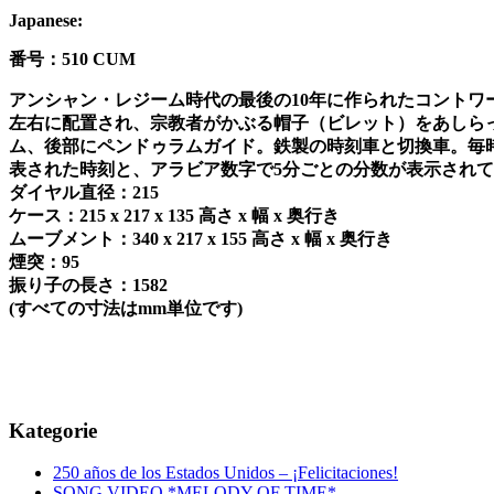
Japanese:
番号：
510 CUM
アンシャン
・レジーム時代の最後の
10
年に作られたコントワ
左右に配置され、宗教者がかぶる帽子（ビレット）をあしら
ム、後部にペンドゥラムガイド。鉄製の時刻車と切換車。毎
表された時刻と、アラビア数字で
5
分ごとの分数が表示されて
ダイヤル直径：
215
ケース：
215 x 217 x 135
高さ
x
幅
x
奥行き
ムーブメント：
340 x 217 x 155
高さ
x
幅
x
奥行き
煙突：
95
振り子の長さ：
1582
(
すべての寸法は
mm
単位です
)
Kategorie
250 años de los Estados Unidos – ¡Felicitaciones!
SONG VIDEO *MELODY OF TIME*