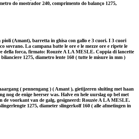
âmetro do mostrador 240, comprimento do balanço 1275,
ioli (Amant), barretta in ghisa con gallo e 3 cuori. I 3 cuori
nico sovrano. La campana batte le ore e le mezze ore e ripete le
ore della forca, firmato: Rouzée A LA MESLE. Coppia di lancette
lanciere 1275, diametro lente 160 ( tutte le misure in mm )
haargang ( pennengang ) ( Amant ), gietijzeren sluiting met haan
ning nog de enige heerser was. Halve en hele uurslag op bel met
 aan de voorkant van de galg, gesigneerd: Rouzée A LA MESLE.
ngerlengte 1275, diameter slingerkolf 160 ( alle afmetingen in