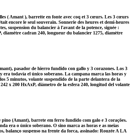
es ( Amant ), barrette en fonte avec coq et 3 cœurs. Les 3 cœurs
i était encore le seul souverain. Sonnerie des heures et demi-heures
es, suspension du balancier à l'avant de la potence, signée :
, diamètre cadran 240, longueur du balancier 1275, diamètre
mant), pasador de hierro fundido con gallo y 3 corazones. Los 3
 Rey era todavía el único soberano. La campana marca las horas y
s 5 minutos, volante suspendido de la parte delantera de la
42 x 200 HxAxP, diámetro de la esfera 240, longitud del volante
 pino (Amant), barrete em ferro fundido com galo e 3 corações.
inda era o único soberano. O sino marca as horas e as meias
, balanço suspenso na frente da forca, assinado: Rouzée A LA