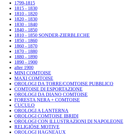
1799-1815
1815 - 1830
1810 - 1820
1820 - 1830
1830 - 1840
1840 - 1850
1810 - 1850 SONDER-ZIERBLECHE
1850 - 1860
1860 - 1870
1870 - 1880
1880 - 1890
1890 - 1900
after 1900
MINI COMTOISE
MAXI COMTOISE
OROLOGI DA TORRE/COMTOISE PUBBLICO
COMTOISE DI ESPORTAZIONE
OROLOGI DA DIANO COMTOISE
FORESTA NERA + COMTOISE
CUCULO
OROLOGI A LANTERNA
OROLOGI COMTOISE IBRIDI
OROLOGI CON ILLUSTRAZIONI DI NAPOLEONE
RELIGIÖSE MOTIVE
OROLOGI HAGNEAUX