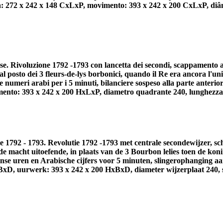
ola: 272 x 242 x 148 CxLxP, movimento: 393 x 242 x 200 CxLxP, di
e. Rivoluzione 1792 -1793 con lancetta dei secondi, scappamento a p
, al posto dei 3 fleurs-de-lys borbonici, quando il Re era ancora l'u
numeri arabi per i 5 minuti, bilanciere sospeso alla parte anteri
ento: 393 x 242 x 200 HxLxP, diametro quadrante 240, lunghezza bi
e 1792 - 1793. Revolutie 1792 -1793 met centrale secondewijzer, sc
u de macht uitoefende, in plaats van de 3 Bourbon lelies toen de ko
inse uren en Arabische cijfers voor 5 minuten, slingerophanging
xD, uurwerk: 393 x 242 x 200 HxBxD, diameter wijzerplaat 240, sli