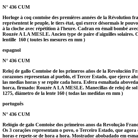
N° 436 CUM
Horloge à coq comtoise des premières années de la Révolution fra
représentent le peuple, le tiers état, qui exerce désormais le pouvo
à la cloche avec répétition à l'heure. Cadran en émail bombé avec 
Rouzée A LA MESLE. Ancien type de paire d'aiguilles solaires. 
lentille
160 ( toutes les mesures en mm )
espagnol
N° 436 CUM
Reloj de gallo Comtoise de los primeros años de la Revolución Fr
corazones representan al pueblo, el Tercer Estado, que ejerce aho
las medias horas y se repite cada hora. Esfera esmaltada aboved
horca, firmado: Rouzée A LA MESLE. Manecillas de reloj de sol d
1275, diámetro de la lente 160 ( todas las medidas en mm )
português
N° 436 CUM
Relógio de galo Comtoise dos primeiros anos da Revolução Franc
Os 3 corações representam o povo, o Terceiro Estado, que agora 
horas e repete-se de hora a hora. Mostrador abobadado em esma