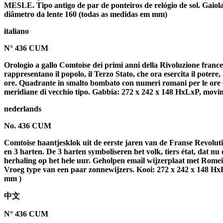
MESLE. Tipo antigo de par de ponteiros de relógio de sol. Gai
diâmetro da lente 160 (todas as medidas em mm)
italiano
N° 436 CUM
Orologio a gallo Comtoise dei primi anni della Rivoluzione frances
rappresentano il popolo, il Terzo Stato, che ora esercita il potere
ore. Quadrante in smalto bombato con numeri romani per le ore e 
meridiane di vecchio tipo. Gabbia: 272 x 242 x 148 HxLxP, movim
nederlands
No. 436 CUM
Comtoise haantjesklok uit de eerste jaren van de Franse Revoluti
en 3 harten. De 3 harten symboliseren het volk, tiers état, dat n
herhaling op het hele uur. Geholpen email wijzerplaat met Rome
Vroeg type van een paar zonnewijzers. Kooi: 272 x 242 x 148 HxB
mm )
中文
N° 436 CUM