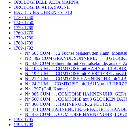
OROLOGI DELL’ALTA MARNA
OROLOGI DI ALTA SAÔNE
HAUT-JURA UHREN ab 1710
1730-1740
1740-1750.
1750-1760
1760-1770
1770-1780
1780-1789
1789-1792
Nr. 563 CUM . . . 2 Füchse belauern den Hahn, Monats
NR. 492 CUM GRANDE SONNERIE - - - 3 GLOC
Nr. 436 CUM Hahnenuhr mit Zentralsekunde, aus der Ze
Nr. 10 CUM . . . COMTOISE mit HAHN und 3 BO
Nr. 19 CUM . . . COMTOISE mit ZIERGIEBEL aus 
Nr. 21 CUM . . . COMTOISE HAHNENUHR mit 'LI
Nr. 24 CUM. . . COMTOISE mit HAHN und 3 HERZ
Nr. 1297 (Coll. Kramer)
Nr. 385 CUM . . . COMTOISE HAHNENUHR, GEFA
Nr. 500 CUM . . . COMTOISE mit 3 GLOCKEN,D
Nr. 360 CUM . . . HAHNENUHR, 2 FÜCHSE
Nr. 471 CUM HAHNENUHR, GEFALTETE HÄNDE
Nr. 472 CUM . . . COMTOISE HAHNENUHR, LOUIS 
1793-1795
1795-1799