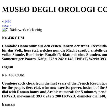
MUSEO DEGLI OROLOGI C
« prec
succ »
Nr. 436 CUM
Comtoise Hahnenuhr aus den ersten Jahren der franz. Revolutio
für das Volk, tiers état, welches nun die Macht ausübt, anstelle
vollen Stunde. Bombiertes Emailzifferblatt mit röm. Stunden. 
Sonnenzeiger Paares. Käfig: 272 x 242 x 148
HxBxT, Werk: 393 x
english
No. 436 CUM
Comtoise cock clock from the first years of the French Revolutio
for the people, tiers état, who now exercise power, instead of the 
dial with Roman hours and Arabic numerals for 5 minutes, pendu
HxWxD, movement: 393 x 242 x 200 HxWxD, diameter dial 240, p
francais