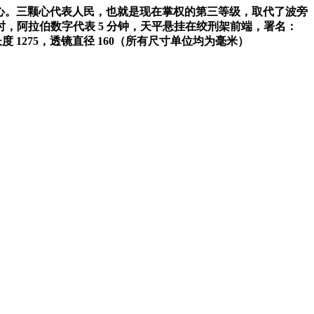
心。三颗心代表人民，也就是现在掌权的第三等级，取代了波旁
时，阿拉伯数字代表
5
分钟，天平悬挂在绞刑架前端，署名：
长度
1275
，透镜直径
160
（所有尺寸单位均为毫米）