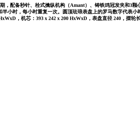
期，配备秒针、栓式擒纵机构（
Amant
）、铸铁鸡冠发夹和
3
颗
和半小时，每小时重复一次。圆顶珐琅表盘上的罗马数字代表小
8 HxWxD
，机芯：
393 x 242 x 200 HxWxD
，表盘直径
240
，摆轮