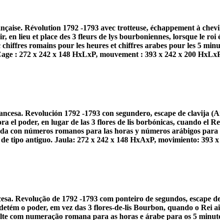
nçaise. Révolution 1792 -1793 avec trotteuse, échappement à chevill
ir, en lieu et place des 3 fleurs de lys bourboniennes, lorsque le ro
chiffres romains pour les heures et chiffres arabes pour les 5 minut
Cage : 272 x 242 x 148 HxLxP, mouvement : 393 x 242 x 200 HxLxP
ancesa. Revolución 1792 -1793 con segundero, escape de clavija (A
ra el poder, en lugar de las 3 flores de lis borbónicas, cuando el
ada con números romanos para las horas y números arábigos para lo
e tipo antiguo. Jaula: 272 x 242 x 148 HxAxP, movimiento: 393 x 2
esa. Revolução de 1792 -1793 com ponteiro de segundos, escape de
detém o poder, em vez das 3 flores-de-lis Bourbon, quando o Rei a
lte com numeração romana para as horas e árabe para os 5 minutos