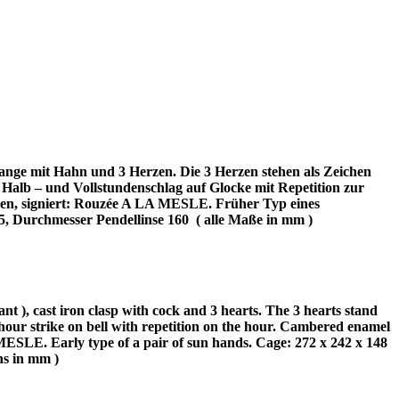
nge mit Hahn und 3 Herzen. Die 3 Herzen stehen als Zeichen
r. Halb – und Vollstundenschlag auf Glocke mit Repetition zur
gen, signiert: Rouzée A LA MESLE. Früher Typ eines
5, Durchmesser Pendellinse 160
( alle Maße in mm )
t ), cast iron clasp with cock and 3 hearts. The 3 hearts stand
ll hour strike on bell with repetition on the hour. Cambered enamel
MESLE. Early type of a pair of sun hands. Cage: 272 x 242 x 148
ns in mm )