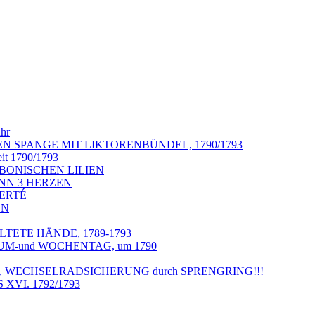
uhr
KEN SPANGE MIT LIKTORENBÜNDEL, 1790/1793
it 1790/1793
URBONISCHEN LILIEN
ZINN 3 HERZEN
BERTÉ
EN
LTETE HÄNDE, 1789-1793
ATUM-und WOCHENTAG, um 1790
, WECHSELRADSICHERUNG durch SPRENGRING!!!
XVI. 1792/1793