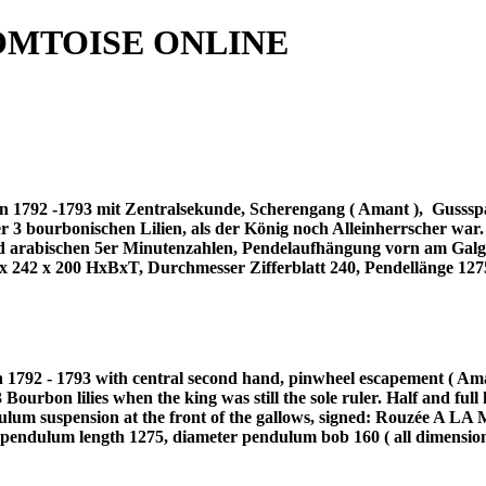
OMTOISE ONLINE
n 1792 -1793 mit Zentralsekunde, Scherengang ( Amant ),
Gussspa
 der 3 bourbonischen Lilien, als der König noch Alleinherrscher wa
und arabischen 5er Minutenzahlen, Pendelaufhängung vorn am Gal
 242 x 200 HxBxT, Durchmesser Zifferblatt 240, Pendellänge 127
n 1792 - 1793 with central second hand, pinwheel escapement ( Aman
3 Bourbon lilies when the king was still the sole ruler. Half and fu
lum suspension at the front of the gallows, signed: Rouzée A LA 
endulum length 1275, diameter pendulum bob 160 ( all dimensio