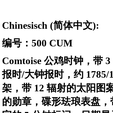
Chinesisch (
简体中文
):
编号：
500 CUM
Comtoise
公鸡时钟，带
3
报时
/
大钟报时，约
1785/
架，带
12
辐射的太阳图
的勋章，碟形珐琅表盘，