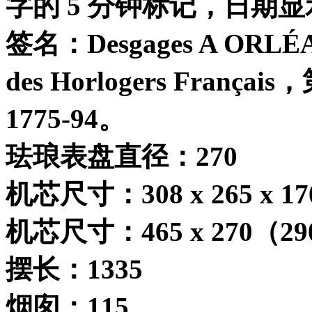
字的
5
分钟标记，日期显
签名：
Desgages A ORLÉ
des Horlogers Français
，
1775-94
。
珐琅表盘直径：
270
机芯尺寸：
308 x 265 x 17
机芯尺寸：
465 x 270
（
29
摆长：
1335
烟囱：
115