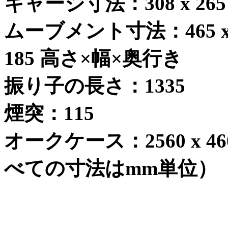
キャージ寸法：
308 x 265
ムーブメント寸法：
465 
185
高さ
×
幅
×
奥行き
振り子の長さ：
1335
煙突：
115
オークケース：
2560 x 46
べての寸法は
mm
単位）