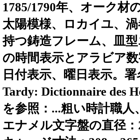
1785/1790
年、オーク材
太陽模様、ロカイユ、渦
持つ鋳造フレーム、皿型
の時間表示とアラビア数
日付表示、曜日表示。署
Tardy: Dictionnaire des H
を参照：
...
粗い時計職人
エナメル文字盤の直径：