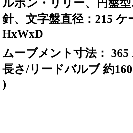
ルボン
・リリー、円盤型
針、文字盤直径：
215
ケ
HxWxD
ムーブメント寸法：
365
長さ
/
リードバルブ
約
160
)