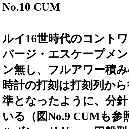
No.10 CUM
ルイ
16
世時代のコントワ
バージ
・エスケープメン
ン無し、フルアワー積み
時計の打刻は打刻列から
準となったように、分針
いる（図
No.9 CUM
も参