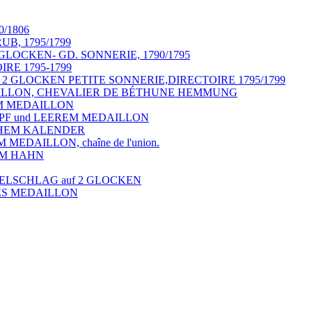
0/1806
B, 1795/1799
 GLOCKEN- GD. SONNERIE, 1790/1795
RE 1795-1799
2 GLOCKEN PETITE SONNERIE,DIRECTOIRE 1795/1799
EDAILLON, CHEVALIER DE BÉTHUNE HEMMUNG
REM MEDAILLON
KOPF und LEEREM MEDAILLON
SCHEM KALENDER
 MEDAILLON, chaîne de l'union.
TEM HAHN
TELSCHLAG auf 2 GLOCKEN
RES MEDAILLON