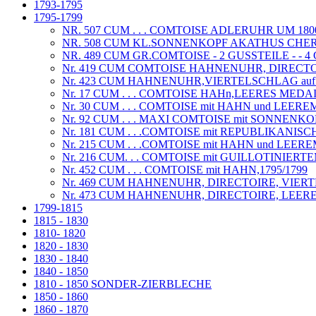
1793-1795
1795-1799
NR. 507 CUM . . . COMTOISE ADLERUHR UM 180
NR. 508 CUM KL.SONNENKOPF AKATHUS CHERU
NR. 489 CUM GR.COMTOISE - 2 GUSSTEILE - - 4
Nr. 419 CUM COMTOISE HAHNENUHR, DIRECTOI
Nr. 423 CUM HAHNENUHR,VIERTELSCHLAG auf 
Nr. 17 CUM . . . COMTOISE HAHn,LEERES M
Nr. 30 CUM . . . COMTOISE mit HAHN und LEE
Nr. 92 CUM . . . MAXI COMTOISE mit SONNEN
Nr. 181 CUM . . .COMTOISE mit REPUBLIKANI
Nr. 215 CUM . . .COMTOISE mit HAHN und LEEREM
Nr. 216 CUM. . . COMTOISE mit GUILLOTINIER
Nr. 452 CUM . . . COMTOISE mit HAHN,1795/1799
Nr. 469 CUM HAHNENUHR, DIRECTOIRE, VIER
Nr. 473 CUM HAHNENUHR, DIRECTOIRE, LEE
1799-1815
1815 - 1830
1810- 1820
1820 - 1830
1830 - 1840
1840 - 1850
1810 - 1850 SONDER-ZIERBLECHE
1850 - 1860
1860 - 1870