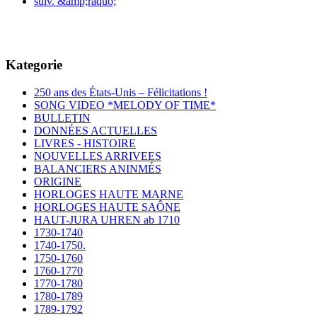
suiv. &amp;raquo;
Kategorie
250 ans des États-Unis – Félicitations !
SONG VIDEO *MELODY OF TIME*
BULLETIN
DONNÉES ACTUELLES
LIVRES - HISTOIRE
NOUVELLES ARRIVEES
BALANCIERS ANINMÉS
ORIGINE
HORLOGES HAUTE MARNE
HORLOGES HAUTE SAÔNE
HAUT-JURA UHREN ab 1710
1730-1740
1740-1750.
1750-1760
1760-1770
1770-1780
1780-1789
1789-1792