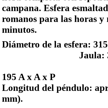
campana. Esfera esmalta
romanos para las horas y 
minutos.
Diámetro de la esfera: 31
Jaula: 
195 A x A x P
Longitud del péndulo: apr
mm).