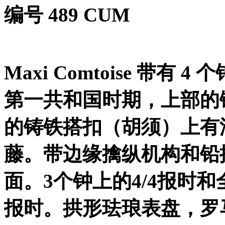
编号
489 CUM
Maxi Comtoise
带有
4
个
第一共和国时期，上部的
的铸铁搭扣（胡须）上有
藤。带边缘擒纵机构和铅
面。
3
个钟上的
4/4
报时和
报时。拱形珐琅表盘，罗