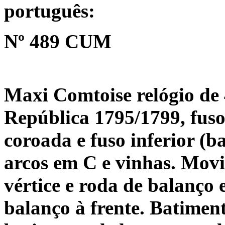
português:
Nº 489 CUM
Maxi Comtoise relógio de 
República 1795/1799, fuso
coroada e fuso inferior (ba
arcos em C e vinhas. Mov
vértice e roda de balanço
balanço à frente. Batimen