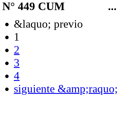
N° 449 CUM
...
&laquo; previo
1
2
3
4
siguiente &amp;raquo;