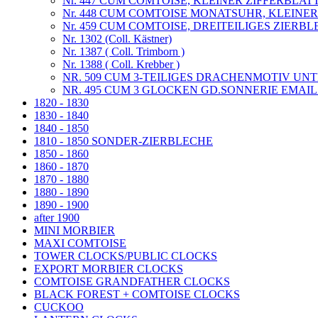
Nr. 447 CUM COMTOISE, KLEINER ZIFFERBLAT
Nr. 448 CUM COMTOISE MONATSUHR, KLEINE
Nr. 459 CUM COMTOISE, DREITEILIGES ZIERBL
Nr. 1302 (Coll. Kästner)
Nr. 1387 ( Coll. Trimborn )
Nr. 1388 ( Coll. Krebber )
NR. 509 CUM 3-TEILIGES DRACHENMOTIV UNT
NR. 495 CUM 3 GLOCKEN GD.SONNERIE EMAI
1820 - 1830
1830 - 1840
1840 - 1850
1810 - 1850 SONDER-ZIERBLECHE
1850 - 1860
1860 - 1870
1870 - 1880
1880 - 1890
1890 - 1900
after 1900
MINI MORBIER
MAXI COMTOISE
TOWER CLOCKS/PUBLIC CLOCKS
EXPORT MORBIER CLOCKS
COMTOISE GRANDFATHER CLOCKS
BLACK FOREST + COMTOISE CLOCKS
CUCKOO