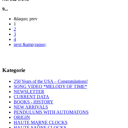
9...
&laquo; prev
1
2
3
4
next &amp;raquo;
Kategorie
250 Years of the USA – Congratulations!
SONG VIDEO *MELODY OF TIME*
NEWSLETTER
CURRENT DATA
BOOKS - HISTORY
NEW ARRIVALS
PENDULUMS WITH AUTOMATONS
ORIGIN
HAUTE MARNE CLOCKS
HAUTE SAÔNE CLOCKS