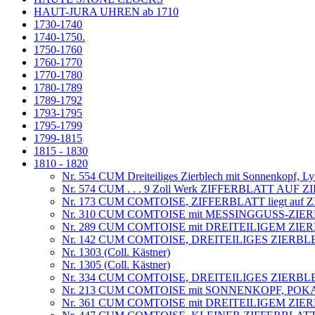
HAUT-JURA UHREN ab 1710
1730-1740
1740-1750.
1750-1760
1760-1770
1770-1780
1780-1789
1789-1792
1793-1795
1795-1799
1799-1815
1815 - 1830
1810 - 1820
Nr. 554 CUM Dreiteiliges Zierblech mit Sonnenkopf, Ly
Nr. 574 CUM . . . 9 Zoll Werk ZIFFERBLATT AUF
Nr. 173 CUM COMTOISE, ZIFFERBLATT liegt auf
Nr. 310 CUM COMTOISE mit MESSINGGUSS-ZIE
Nr. 289 CUM COMTOISE mit DREITEILIGEM ZIER
Nr. 142 CUM COMTOISE, DREITEILIGES ZIERBL
Nr. 1303 (Coll. Kästner)
Nr. 1305 (Coll. Kästner)
Nr. 334 CUM COMTOISE, DREITEILIGES ZIERBLECH,
Nr. 213 CUM COMTOISE mit SONNENKOPF, PO
Nr. 361 CUM COMTOISE mit DREITEILIGEM ZIER