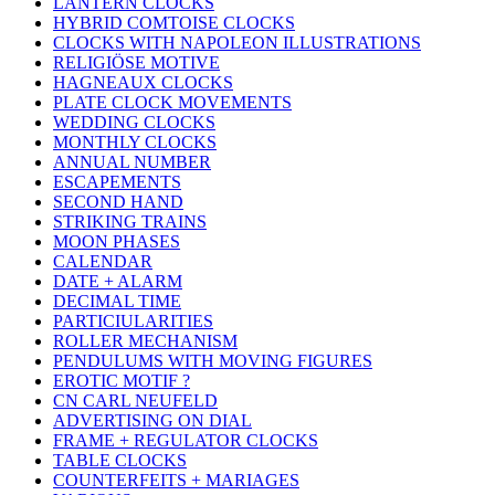
LANTERN CLOCKS
HYBRID COMTOISE CLOCKS
CLOCKS WITH NAPOLEON ILLUSTRATIONS
RELIGIÖSE MOTIVE
HAGNEAUX CLOCKS
PLATE CLOCK MOVEMENTS
WEDDING CLOCKS
MONTHLY CLOCKS
ANNUAL NUMBER
ESCAPEMENTS
SECOND HAND
STRIKING TRAINS
MOON PHASES
CALENDAR
DATE + ALARM
DECIMAL TIME
PARTICIULARITIES
ROLLER MECHANISM
PENDULUMS WITH MOVING FIGURES
EROTIC MOTIF ?
CN CARL NEUFELD
ADVERTISING ON DIAL
FRAME + REGULATOR CLOCKS
TABLE CLOCKS
COUNTERFEITS + MARIAGES