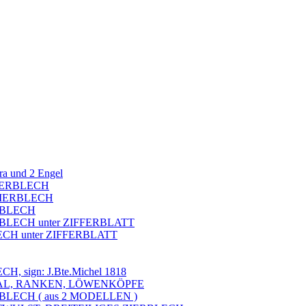
ra und 2 Engel
 ZIERBLECH
 ZIERBLECH
RBLECH
BLECH unter ZIFFERBLATT
ECH unter ZIFFERBLATT
 sign: J.Bte.Michel 1818
KAL, RANKEN, LÖWENKÖPFE
BLECH ( aus 2 MODELLEN )