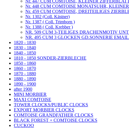
Nr. 447 CUM COMTOISE, KLEINER ZIFFERBLAT
Nr. 448 CUM COMTOISE MONATSUHR, KLEINE
Nr. 459 CUM COMTOISE, DREITEILIGES ZIERBL
Nr. 1302 (Coll. Kästner)
Nr. 1387 ( Coll. Trimborn )
Nr. 1388 ( Coll. Krebber )
NR. 509 CUM 3-TEILIGES DRACHENMOTIV UNT
NR. 495 CUM 3 GLOCKEN GD.SONNERIE EMAI
1820 - 1830
1830 - 1840
1840 - 1850
1810 - 1850 SONDER-ZIERBLECHE
1850 - 1860
1860 - 1870
1870 - 1880
1880 - 1890
1890 - 1900
after 1900
MINI MORBIER
MAXI COMTOISE
TOWER CLOCKS/PUBLIC CLOCKS
EXPORT MORBIER CLOCKS
COMTOISE GRANDFATHER CLOCKS
BLACK FOREST + COMTOISE CLOCKS
CUCKOO