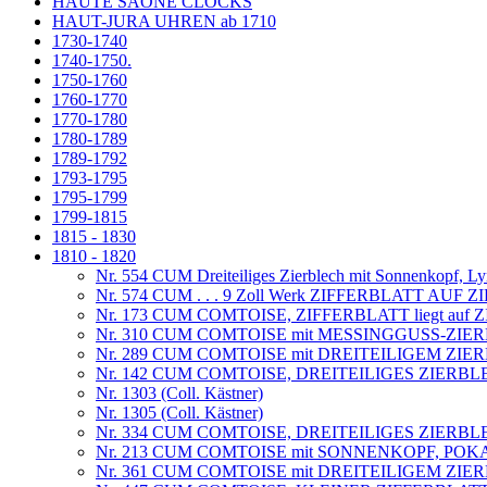
HAUTE SAÔNE CLOCKS
HAUT-JURA UHREN ab 1710
1730-1740
1740-1750.
1750-1760
1760-1770
1770-1780
1780-1789
1789-1792
1793-1795
1795-1799
1799-1815
1815 - 1830
1810 - 1820
Nr. 554 CUM Dreiteiliges Zierblech mit Sonnenkopf, Ly
Nr. 574 CUM . . . 9 Zoll Werk ZIFFERBLATT AUF
Nr. 173 CUM COMTOISE, ZIFFERBLATT liegt auf
Nr. 310 CUM COMTOISE mit MESSINGGUSS-ZIE
Nr. 289 CUM COMTOISE mit DREITEILIGEM ZIER
Nr. 142 CUM COMTOISE, DREITEILIGES ZIERBL
Nr. 1303 (Coll. Kästner)
Nr. 1305 (Coll. Kästner)
Nr. 334 CUM COMTOISE, DREITEILIGES ZIERBLECH,
Nr. 213 CUM COMTOISE mit SONNENKOPF, PO
Nr. 361 CUM COMTOISE mit DREITEILIGEM ZIER