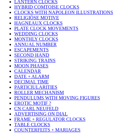
LANTERN CLOCKS
HYBRID COMTOISE CLOCKS
CLOCKS WITH NAPOLEON ILLUSTRATIONS
RELIGIÖSE MOTIVE
HAGNEAUX CLOCKS
PLATE CLOCK MOVEMENTS
WEDDING CLOCKS
MONTHLY CLOCKS
ANNUAL NUMBER
ESCAPEMENTS
SECOND HAND
STRIKING TRAINS
MOON PHASES
CALENDAR
DATE + ALARM
DECIMAL TIME
PARTICIULARITIES
ROLLER MECHANISM
PENDULUMS WITH MOVING FIGURES
EROTIC MOTIF ?
CN CARL NEUFELD
ADVERTISING ON DIAL
FRAME + REGULATOR CLOCKS
TABLE CLOCKS
COUNTERFEITS + MARIAGES