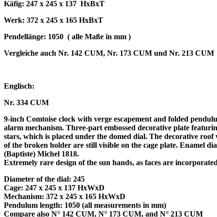
Käfig: 247 x 245 x 137
HxBxT
Werk: 372 x 245 x 165 HxBxT
Pendellänge: 1050
( alle Maße in mm )
Vergleiche auch Nr. 142 CUM, Nr. 173 CUM und Nr. 213 CUM
Englisch:
Nr. 334 CUM
9-inch Comtoise clock with verge escapement and folded pendulum 
alarm mechanism. Three-part embossed decorative plate featuring 
stars, which is placed under the domed dial. The decorative roof 
of the broken holder are still visible on the cage plate. Enamel 
(Baptiste) Michel 1818.
Extremely rare design of the sun hands, as faces are incorporated
Diameter of the dial: 245
Cage: 247 x 245 x 137 HxWxD
Mechanism: 372 x 245 x 165 HxWxD
Pendulum length: 1050 (all measurements in mm)
Compare also N° 142 CUM, N° 173 CUM, and N° 213 CUM