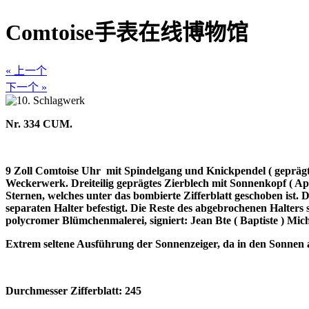
Comtoise手表在线博物馆
« 上一个
下一个 »
Nr. 334 CUM.
9 Zoll Comtoise Uhr
mit Spindelgang und Knickpendel ( geprägte
Weckerwerk. Dreiteilig geprägtes Zierblech mit Sonnenkopf ( Ap
Sternen, welches unter das bombierte Zifferblatt geschoben ist.
separaten Halter befestigt. Die Reste des abgebrochenen Halters
polycromer Blümchenmalerei, signiert: Jean Bte ( Baptiste ) Mich
Extrem seltene Ausführung der Sonnenzeiger, da in den Sonnen a
Durchmesser Zifferblatt: 245