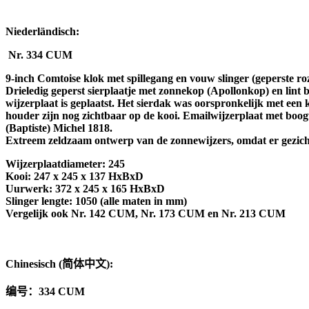
Niederländisch:
Nr. 334 CUM
9-inch Comtoise klok met spillegang en vouw slinger (geperste ro
Drieledig geperst sierplaatje met zonnekop (Apollonkop) en lint b
wijzerplaat is geplaatst. Het sierdak was oorspronkelijk met een 
houder zijn nog zichtbaar op de kooi. Emailwijzerplaat met boo
(Baptiste) Michel 1818.
Extreem zeldzaam ontwerp van de zonnewijzers, omdat er gezicht
Wijzerplaatdiameter: 245
Kooi: 247 x 245 x 137 HxBxD
Uurwerk: 372 x 245 x 165 HxBxD
Slinger lengte: 1050 (alle maten in mm)
Vergelijk ook Nr. 142 CUM, Nr. 173 CUM en Nr. 213 CUM
Chinesisch (
简体中文
):
编号：
334 CUM