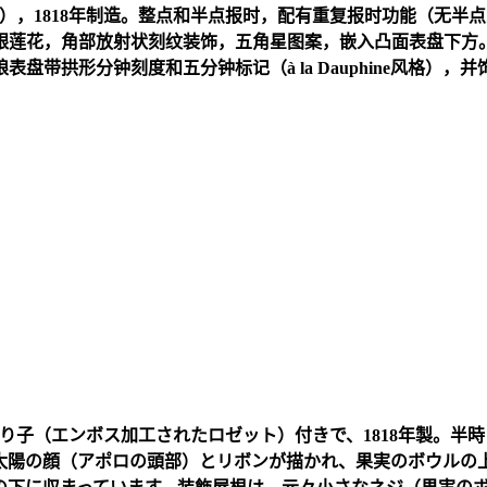
），
1818
年制造。整点和半点报时，配有重复报时功能（无半点
银莲花，角部放射状刻纹装饰，五角星图案，嵌入凸面表盘下方
琅表盘带拱形分钟刻度和五分钟标记（
à la Dauphine
风格），并
り子（エンボス加工されたロゼット）付きで、
1818
年製。半時
太陽の顔（アポロの頭部）とリボンが描かれ、果実のボウルの