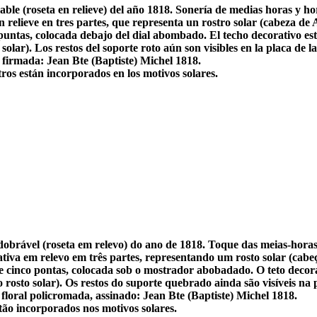
ble (roseta en relieve) del año 1818. Sonería de medias horas y h
 relieve en tres partes, que representa un rostro solar (cabeza de
o puntas, colocada debajo del dial abombado. El techo decorativo 
 solar). Los restos del soporte roto aún son visibles en la placa de
 firmada: Jean Bte (Baptiste) Michel 1818.
ros están incorporados en los motivos solares.
obrável (roseta em relevo) do ano de 1818. Toque das meias-horas
tiva em relevo em três partes, representando um rosto solar (cabe
 de cinco pontas, colocada sob o mostrador abobadado. O teto deco
 o rosto solar). Os restos do suporte quebrado ainda são visíveis n
loral policromada, assinado: Jean Bte (Baptiste) Michel 1818.
tão incorporados nos motivos solares.