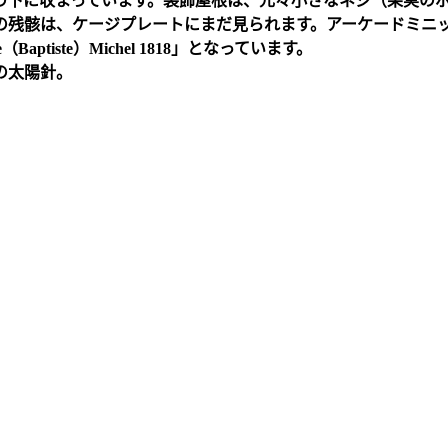
の下に収まっています。装飾屋根は、元々小さなネジ（果実の
の残骸は、ケージプレートにまだ見られます。アーケードミニ
e
（
Baptiste
）
Michel 1818
」となっています。
の太陽針。