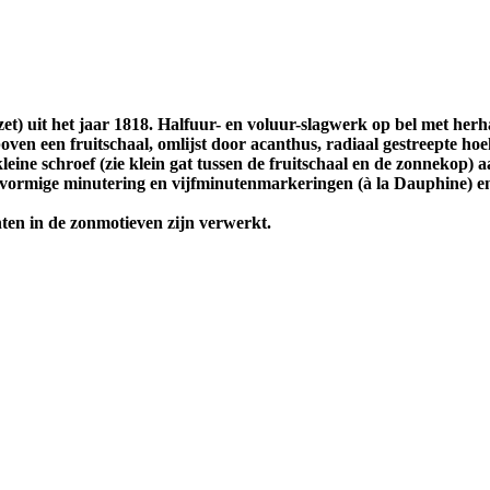
zet) uit het jaar 1818. Halfuur- en voluur-slagwerk op bel met he
oven een fruitschaal, omlijst door acanthus, radiaal gestreepte hoe
kleine schroef (zie klein gat tussen de fruitschaal en de zonnekop
gvormige minutering en vijfminutenmarkeringen (à la Dauphine) e
en in de zonmotieven zijn verwerkt.