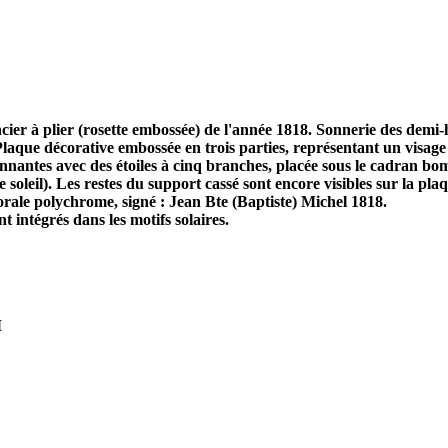
r à plier (rosette embossée) de l'année 1818. Sonnerie des demi-he
laque décorative embossée en trois parties, représentant un visage 
nnantes avec des étoiles à cinq branches, placée sous le cadran bomb
e de soleil). Les restes du support cassé sont encore visibles sur la 
lorale polychrome, signé : Jean Bte (Baptiste) Michel 1818.
t intégrés dans les motifs solaires.
M