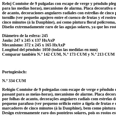
Reloj Comtoise de 9 pulgadas con escape de verge y péndulo plega
para las medias horas), mecanismo de alarma. Placa decorativa en
de acanto, decoraciones angulares radiales con estrellas de cinc
tornillo (ver pequeño agujero entre el cuenco de frutas y el rostro
cinco minutos (à la Dauphine), así como pintura floral policroma,
Diseño extremadamente raro de las agujas solares, ya que los rost
Diámetro de la esfera: 245
Jaula: 247 x 245 x 137 HxAxP
Mecanismo: 372 x 245 x 165 HxAxP
Longitud del péndulo: 1050 (todas las medidas en mm)
Comparar también N.º 142 CUM, N.º 173 CUM y N.º 213 CUM
Portugiesisch:
N.º 334 CUM
Relógio Comtoise de 9 polegadas com escape de verge e pêndulo d
passant para as meias-horas), mecanismo de alarme. Placa decora
por folhas de acanto, decorações angulares radiais com estrelas
pequeno parafuso (ver pequeno orifício entre a tigela de frutas e
marcadores de cinco minutos (à la Dauphine), bem como pintura f
Design extremamente raro dos ponteiros solares, pois os rostos es