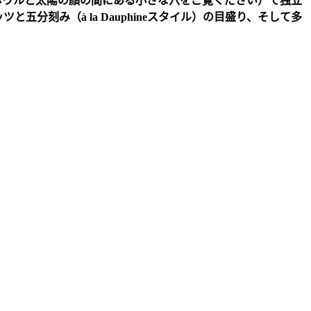
ボウルと太陽の顔の間にある小さな穴をご覧ください）で独立
ッツと五分刻み（
à la Dauphine
スタイル）の目盛り、そして多