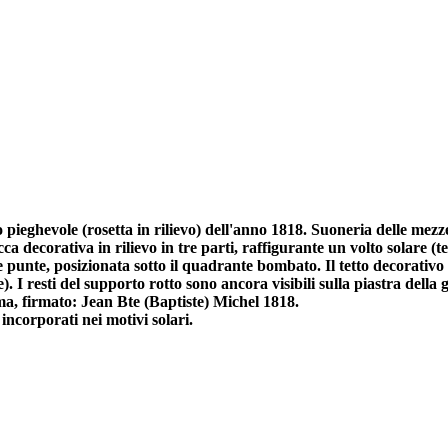
ieghevole (rosetta in rilievo) dell'anno 1818. Suoneria delle mezze
a decorativa in rilievo in tre parti, raffigurante un volto solare (t
que punte, posizionata sotto il quadrante bombato. Il tetto decorati
are). I resti del supporto rotto sono ancora visibili sulla piastra de
oma, firmato: Jean Bte (Baptiste) Michel 1818.
incorporati nei motivi solari.