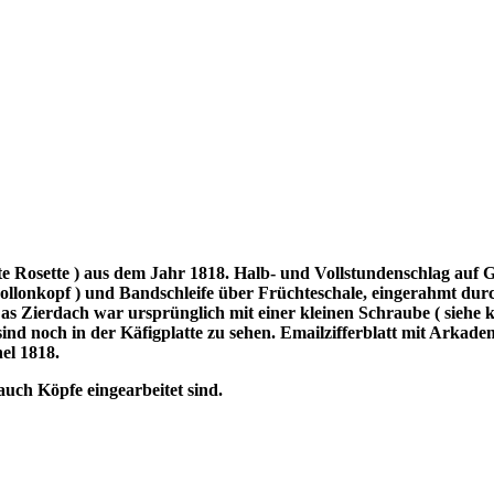
 Rosette ) aus dem Jahr 1818. Halb- und Vollstundenschlag auf Gl
ollonkopf ) und Bandschleife über Früchteschale, eingerahmt durc
 Das Zierdach war ursprünglich mit einer kleinen Schraube ( sieh
 sind noch in der Käfigplatte zu sehen. Emailzifferblatt mit Arka
el 1818.
uch Köpfe eingearbeitet sind.