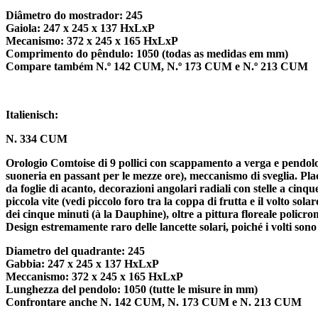
Diâmetro do mostrador: 245
Gaiola: 247 x 245 x 137 HxLxP
Mecanismo: 372 x 245 x 165 HxLxP
Comprimento do pêndulo: 1050 (todas as medidas em mm)
Compare também N.º 142 CUM, N.º 173 CUM e N.º 213 CUM
Italienisch:
N. 334 CUM
Orologio Comtoise di 9 pollici con scappamento a verga e pendolo p
suoneria en passant per le mezze ore), meccanismo di sveglia. Placc
da foglie di acanto, decorazioni angolari radiali con stelle a cin
piccola vite (vedi piccolo foro tra la coppa di frutta e il volto sol
dei cinque minuti (à la Dauphine), oltre a pittura floreale policr
Design estremamente raro delle lancette solari, poiché i volti sono 
Diametro del quadrante: 245
Gabbia: 247 x 245 x 137 HxLxP
Meccanismo: 372 x 245 x 165 HxLxP
Lunghezza del pendolo: 1050 (tutte le misure in mm)
Confrontare anche N. 142 CUM, N. 173 CUM e N. 213 CUM