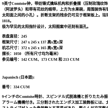
9
英寸
Comtoise
钟，带纺锤式擒纵机构和折叠摆（压制玫瑰纹饰
（阿波罗头）和带有花纹的缎带，上方为水果碗，周围装饰有
太阳面之间的小孔）。折断支架的残余仍可见于框架板上。珐
1818
。
极为罕见的太阳指针设计，太阳图案中还刻有面孔。
表盘直径：
245
框架尺寸：
247 x 245 x 137
高
x
宽
x
深
机芯尺寸：
372 x 245 x 165
高
x
宽
x
深
摆长：
1050
（所有尺寸均为毫米）
参见编号：
142 CUM
、
173 CUM
和
213 CUM
Japanisch (
日本語
):
番号：
334 CUM
9
インチの
Comtoise
時計、スピンドル式脱進機と折りたたみ振
アラーム機構付き。三分割されたエンボス加工装飾板には、