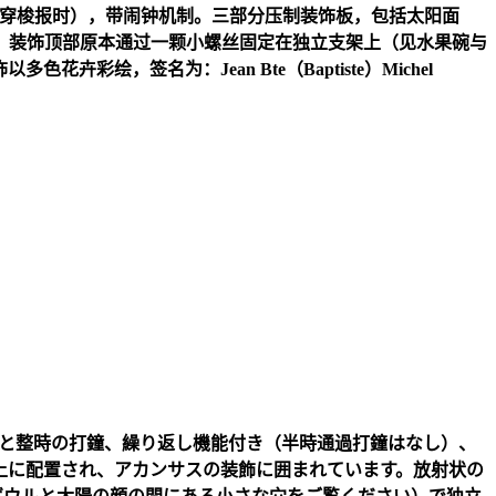
穿梭报时），带闹钟机制。三部分压制装饰板，包括太阳面
。装饰顶部原本通过一颗小螺丝固定在独立支架上（见水果碗与
饰以多色花卉彩绘，签名为：
Jean Bte
（
Baptiste
）
Michel
と整時の打鐘、繰り返し機能付き（半時通過打鐘はなし）、
上に配置され、アカンサスの装飾に囲まれています。放射状の