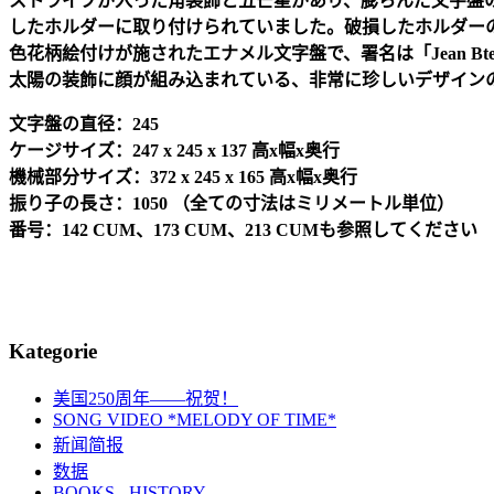
ストライプが入った角装飾と五芒星があり、膨らんだ文字盤
したホルダーに取り付けられていました。破損したホルダー
色花柄絵付けが施されたエナメル文字盤で、署名は「
Jean Bt
太陽の装飾に顔が組み込まれている、非常に珍しいデザイン
文字盤の直径：
245
ケージサイズ：
247 x 245 x 137
高
x
幅
x
奥行
機械部分サイズ：
372 x 245 x 165
高
x
幅
x
奥行
振り子の長さ：
1050
（全ての寸法はミリメートル単位）
番号：
142 CUM
、
173 CUM
、
213 CUM
も参照してください
Kategorie
美国250周年——祝贺！
SONG VIDEO *MELODY OF TIME*
新闻简报
数据
BOOKS - HISTORY