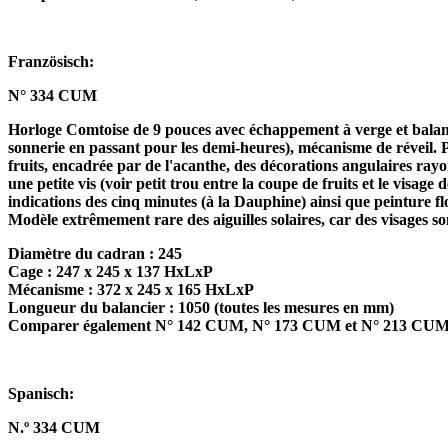
Französisch:
N° 334 CUM
Horloge Comtoise de 9 pouces avec échappement à verge et balancie
sonnerie en passant pour les demi-heures), mécanisme de réveil. P
fruits, encadrée par de l'acanthe, des décorations angulaires rayo
une petite vis (voir petit trou entre la coupe de fruits et le visag
indications des cinq minutes (à la Dauphine) ainsi que peinture f
Modèle extrêmement rare des aiguilles solaires, car des visages son
Diamètre du cadran : 245
Cage : 247 x 245 x 137 HxLxP
Mécanisme : 372 x 245 x 165 HxLxP
Longueur du balancier : 1050 (toutes les mesures en mm)
Comparer également N° 142 CUM, N° 173 CUM et N° 213 CU
Spanisch:
N.º 334 CUM