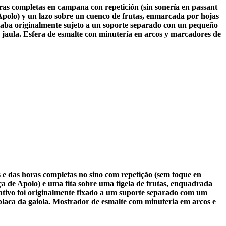
oras completas en campana con repetición (sin sonería en passant
 Apolo) y un lazo sobre un cuenco de frutas, enmarcada por hojas
estaba originalmente sujeto a un soporte separado con un pequeño
 la jaula. Esfera de esmalte con minutería en arcos y marcadores de
 e das horas completas no sino com repetição (sem toque en
ça de Apolo) e uma fita sobre uma tigela de frutas, enquadrada
rativo foi originalmente fixado a um suporte separado com um
a placa da gaiola. Mostrador de esmalte com minuteria em arcos e