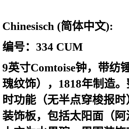
Chinesisch (
简体中文
):
编号：
334 CUM
9
英寸
Comtoise
钟，带纺
瑰纹饰），
1818
年制造。
时功能（无半点穿梭报时
装饰板，包括太阳面（阿