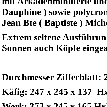
mit Arkadenminuterie un
Dauphine ) sowie polycro
Jean Bte ( Baptiste ) Mich
Extrem seltene Ausführung
Sonnen auch Köpfe eingear
Durchmesser Zifferblatt: 
Käfig: 247 x 245 x 137
Hx
Werk: 372 x 245 x 165 H