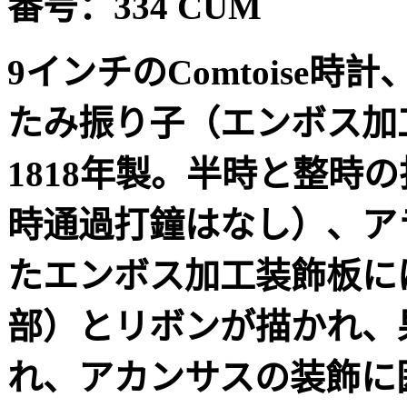
番号：
334 CUM
9
インチの
Comtoise
時計
たみ振り子（エンボス加
1818
年製。半時と整時の
時通過打鐘はなし）、ア
たエンボス加工装飾板に
部）とリボンが描かれ、
れ、アカンサスの装飾に