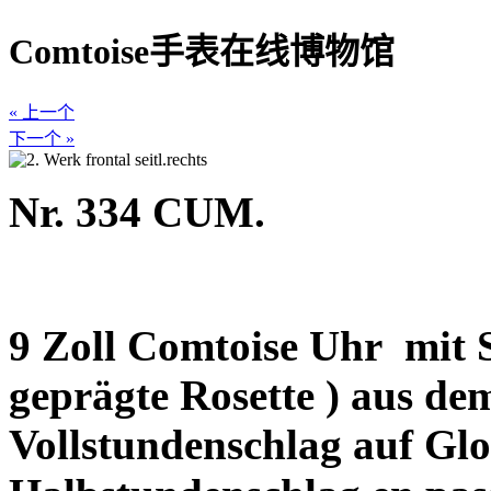
Comtoise手表在线博物馆
« 上一个
下一个 »
Nr. 334 CUM.
9 Zoll Comtoise Uhr
mit 
geprägte Rosette ) aus de
Vollstundenschlag auf Glo