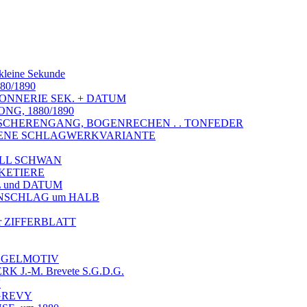
 kleine Sekunde
880/1890
SONNERIE SEK. + DATUM
NG, 1880/1890
 SCHERENGANG, BOGENRECHEN . . TONFEDER
ELTENE SCHLAGWERKVARIANTE
ELL SCHWAN
SKETIERE
 und DATUM
ENSCHLAG um HALB
 ZIFFERBLATT
VOGELMOTIV
J.-M. Brevete S.G.D.G.
V
 GREVY