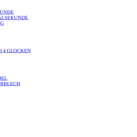
KUNDE
TRALSEKUNDE
AG
auf 4 GLOCKEN
DEL
ERBLECH