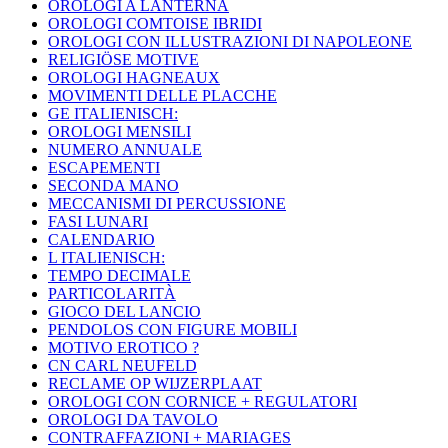
OROLOGI A LANTERNA
OROLOGI COMTOISE IBRIDI
OROLOGI CON ILLUSTRAZIONI DI NAPOLEONE
RELIGIÖSE MOTIVE
OROLOGI HAGNEAUX
MOVIMENTI DELLE PLACCHE
GE ITALIENISCH:
OROLOGI MENSILI
NUMERO ANNUALE
ESCAPEMENTI
SECONDA MANO
MECCANISMI DI PERCUSSIONE
FASI LUNARI
CALENDARIO
L ITALIENISCH:
TEMPO DECIMALE
PARTICOLARITÀ
GIOCO DEL LANCIO
PENDOLOS CON FIGURE MOBILI
MOTIVO EROTICO ?
CN CARL NEUFELD
RECLAME OP WIJZERPLAAT
OROLOGI CON CORNICE + REGULATORI
OROLOGI DA TAVOLO
CONTRAFFAZIONI + MARIAGES