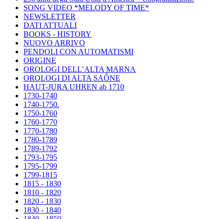
SONG VIDEO *MELODY OF TIME*
NEWSLETTER
DATI ATTUALI
BOOKS - HISTORY
NUOVO ARRIVO
PENDOLI CON AUTOMATISMI
ORIGINE
OROLOGI DELL’ALTA MARNA
OROLOGI DI ALTA SAÔNE
HAUT-JURA UHREN ab 1710
1730-1740
1740-1750.
1750-1760
1760-1770
1770-1780
1780-1789
1789-1792
1793-1795
1795-1799
1799-1815
1815 - 1830
1810 - 1820
1820 - 1830
1830 - 1840
1840 - 1850