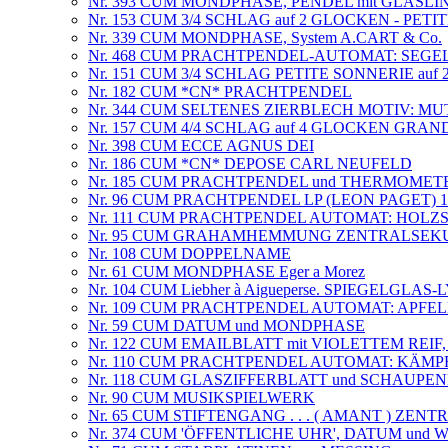
Nr. 393 CUM MONDPHASE, PENDEL mit GLASLIN
Nr. 153 CUM 3/4 SCHLAG auf 2 GLOCKEN - PET
Nr. 339 CUM MONDPHASE, System A.CART & Co.
Nr. 468 CUM PRACHTPENDEL-AUTOMAT: SEGE
Nr. 151 CUM 3/4 SCHLAG PETITE SONNERIE a
Nr. 182 CUM *CN* PRACHTPENDEL
Nr. 344 CUM SELTENES ZIERBLECH MOTIV: MU
Nr. 157 CUM 4/4 SCHLAG auf 4 GLOCKEN GR
Nr. 398 CUM ECCE AGNUS DEI
Nr. 186 CUM *CN* DEPOSE CARL NEUFELD
Nr. 185 CUM PRACHTPENDEL und THERMOMETE
Nr. 96 CUM PRACHTPENDEL LP (LEON PAGET) 1
Nr. 111 CUM PRACHTPENDEL AUTOMAT: HOLZ
Nr. 95 CUM GRAHAMHEMMUNG ZENTRALSEK
Nr. 108 CUM DOPPELNAME
Nr. 61 CUM MONDPHASE Eger a Morez
Nr. 104 CUM Liebher à Aigueperse. SPIEGELGLA
Nr. 109 CUM PRACHTPENDEL AUTOMAT: APFE
Nr. 59 CUM DATUM und MONDPHASE
Nr. 122 CUM EMAILBLATT mit VIOLETTEM REI
Nr. 110 CUM PRACHTPENDEL AUTOMAT: KÄM
Nr. 118 CUM GLASZIFFERBLATT und SCHAUPE
Nr. 90 CUM MUSIKSPIELWERK
Nr. 65 CUM STIFTENGANG . . . ( AMANT ) ZE
Nr. 374 CUM 'ÖFFENTLICHE UHR', DATUM und