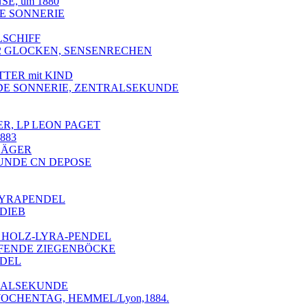
SE, um 1880
ITE SONNERIE
LSCHIFF
uf 2 GLOCKEN, SENSENRECHEN
TTER mit KIND
ANDE SONNERIE, ZENTRALSEKUNDE
R, LP LEON PAGET
883
SÄGER
UNDE CN DEPOSE
S-LYRAPENDEL
LDIEB
F, HOLZ-LYRA-PENDEL
PFENDE ZIEGENBÖCKE
NDEL
NTRALSEKUNDE
 WOCHENTAG, HEMMEL/Lyon,1884.