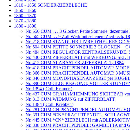
1810 - 1850 SONDER-ZIERBLECHE
1850 - 1860
1860 - 1870
1870 - 1880
1880 - 1890
Nr. 556 CUM . . . 3 Glocken Petite Sonnerie, dezentrale
Nr. 565 CUM. . . 9 Zoll Werk mit seltenem Zierblech, 1
Nr. 218 CUM STANDUHR LIVRE D'HEURES GD.
Nr. 504 CUM PETITE SONNERIE 3 GLOCKEN + GO
Nr. 484 CUM REGULATOR ZENTRALSEKUNDE,
Nr. 430 CUM ZIFFERBLATT mit WERBUNG, S
Nr. 412 CUM ALABASTER-ZIFFERBLATT, 1884
Nr. 418 CUM PRACHTPENDEL AUTOMAT: MOD
Nr. 366 CUM PRACHTPENDEL AUTOMAT: 3 MU
Nr. 346 CUM MONDPHASENANZEIGE per KUGEL
Nr. 390 CUM GLOCKE/GONG, VOLLER STUND
Nr. 1394 ( Coll. Kramer )
Nr. 437 CUM GRAHAMHEMMUNG SICHTBAR vor
Nr. 313 CUM WIDMUNG auf ZIFFERBLATT
Nr. 1384 ( Coll. Krebber )
Nr. 281 CUM CN PRACHTPENDEL AUTOMAT: 
Nr. 391 CUM *CN* PRACHTPENDEL, SCHLAGWERK 
Nr. 445 CUM *CN* ZIERBLECH mit ADLERMOTI
Nr. 338 CUM PRACHTPENDEL: GAMBETTA und