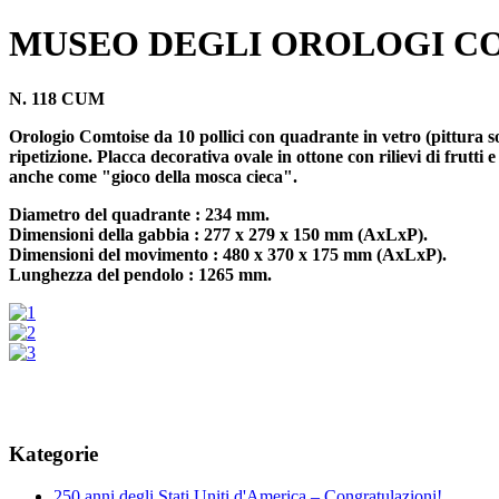
MUSEO DEGLI OROLOGI C
N. 118 CUM
Orologio Comtoise da 10 pollici con quadrante in vetro (pittura so
ripetizione. Placca decorativa ovale in ottone con rilievi di frut
anche come "gioco della mosca cieca".
Diametro del quadrante : 234 mm.
Dimensioni della gabbia : 277 x 279 x 150 mm (AxLxP).
Dimensioni del movimento : 480 x 370 x 175 mm (AxLxP).
Lunghezza del pendolo : 1265 mm.
Kategorie
250 anni degli Stati Uniti d'America – Congratulazioni!