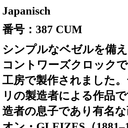
Japanisch
番号：
387 CUM
シンプルなベゼルを備え
コントワーズクロックで
工房で製作されました。
リの製造者による作品で
造者の息子であり有名な
オン・
GLEIZES
（
1881–