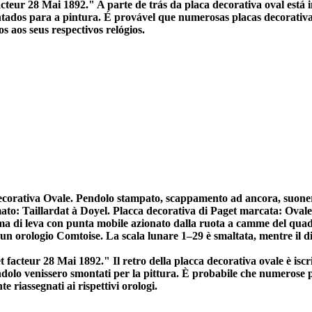
ur 28 Mai 1892." A parte de trás da placa decorativa oval está ins
tados para a pintura. É provável que numerosas placas decorativa
aos seus respectivos relógios.
ecorativa Ovale. Pendolo stampato, scappamento ad ancora, suoneri
rmato: Taillardat à Doyel. Placca decorativa di Paget marcata: Ova
tema di leva con punta mobile azionato dalla ruota a camme del qua
 un orologio Comtoise. La scala lunare 1–29 è smaltata, mentre il di
 facteur 28 Mai 1892." Il retro della placca decorativa ovale è iscr
olo venissero smontati per la pittura. È probabile che numerose pla
 riassegnati ai rispettivi orologi.