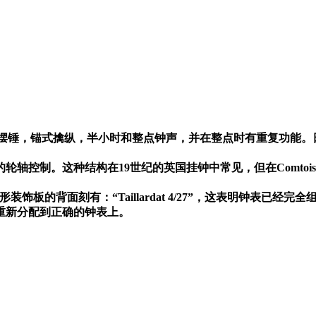
摆锤，锚式擒纵，半小时和整点钟声，并在整点时有重复功能。
的轮轴控制。这种结构在
19
世纪的英国挂钟中常见，但在
Comtois
形装饰板的背面刻有：
“Taillardat 4/27”
，这表明钟表已经完全
重新分配到正确的钟表上。