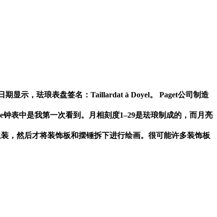
日期显示，珐琅表盘签名：
Taillardat à Doyel
。
Paget
公司制造
e
钟表中是我第一次看到。月相刻度
1–29
是珐琅制成的，而月亮
组装，然后才将装饰板和摆锤拆下进行绘画。很可能许多装饰板