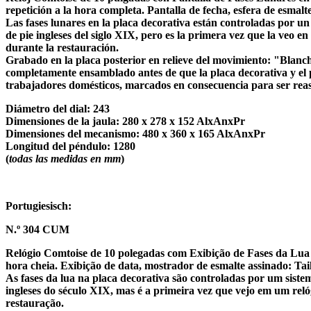
repetición a la hora completa. Pantalla de fecha, esfera de esmal
Las fases lunares en la placa decorativa están controladas por un
de pie ingleses del siglo XIX, pero es la primera vez que la veo e
durante la restauración.
Grabado en la placa posterior en relieve del movimiento: "Blanchet
completamente ensamblado antes de que la placa decorativa y el
trabajadores domésticos, marcados en consecuencia para ser reasi
Diámetro del dial: 243
Dimensiones de la jaula: 280 x 278 x 152 AlxAnxPr
Dimensiones del mecanismo: 480 x 360 x 165 AlxAnxPr
Longitud del péndulo: 1280
(
todas las medidas en mm
)
Portugiesisch:
N.º 304 CUM
Relógio Comtoise de 10 polegadas com Exibição de Fases da Lua
hora cheia. Exibição de data, mostrador de esmalte assinado: Ta
As fases da lua na placa decorativa são controladas por um sis
ingleses do século XIX, mas é a primeira vez que vejo em um reló
restauração.