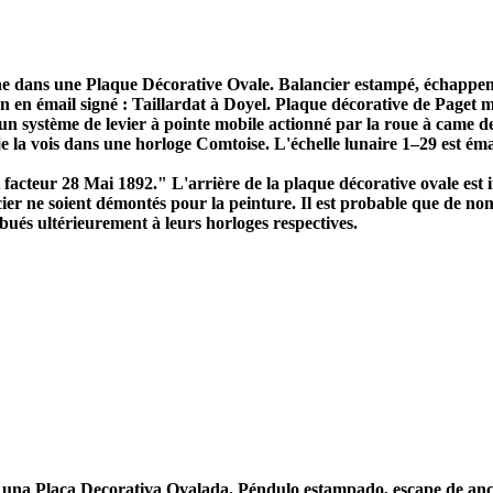
e dans une Plaque Décorative Ovale. Balancier estampé, échappemen
ran en émail signé : Taillardat à Doyel. Plaque décorative de Paget
n système de levier à pointe mobile actionné par la roue à came de 
je la vois dans une horloge Comtoise. L'échelle lunaire 1–29 est émai
cteur 28 Mai 1892." L'arrière de la plaque décorative ovale est ins
ier ne soient démontés pour la peinture. Il est probable que de nom
bués ultérieurement à leurs horloges respectives.
n una Placa Decorativa Ovalada. Péndulo estampado, escape de an