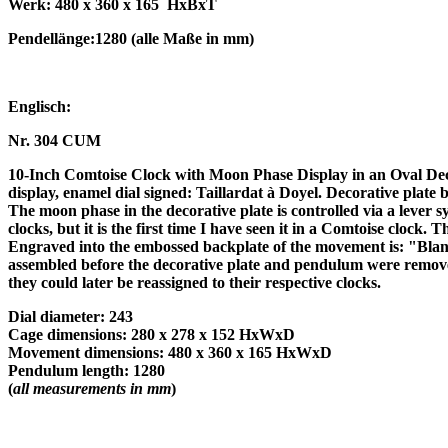
Werk: 480 x 360 x 165
HxBxT
Pendellänge:1280 (alle Maße in mm)
Englisch:
Nr. 304 CUM
10-Inch Comtoise Clock with Moon Phase Display in an Oval Decora
display, enamel dial signed: Taillardat à Doyel. Decorative plate
The moon phase in the decorative plate is controlled via a lever 
clocks, but it is the first time I have seen it in a Comtoise cloc
Engraved into the embossed backplate of the movement is: "Blanche
assembled before the decorative plate and pendulum were remove
they could later be reassigned to their respective clocks.
Dial diameter: 243
Cage dimensions: 280 x 278 x 152 HxWxD
Movement dimensions: 480 x 360 x 165 HxWxD
Pendulum length: 1280
(
all measurements in mm
)