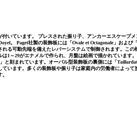
が付いています。
プレスされた振り子、アンカーエスケープメ
 Doyel
。
Paget
社製の装飾板には「
Ovale et Octagonale
」および
される可動先端を備えたレバーシステムで制御されます。この
ルは
1
～
29
がエナメルで作られ、月盤は絵画で描かれています。
」と刻まれています。オーバル型装飾板の裏側には「
Taillarda
しています。多くの装飾板や振り子は家庭内の労働者によって
す。