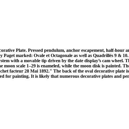
tive Plate. Pressed pendulum, anchor escapement, half-hour and fu
 by Paget marked: Ovale et Octagonale as well as Quadrillés 9 & 10.
system with a movable tip driven by the date display’s cam wheel. 
k. The moon scale 1–29 is enameled, while the moon disk is painted. 
t facteur 28 Mai 1892." The back of the oval decorative plate is i
d for painting. It is likely that numerous decorative plates and