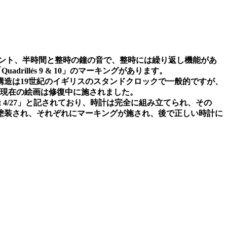
ント、半時間と整時の鐘の音で、整時には繰り返し機能があ
「
Quadrillés 9 & 10
」のマーキングがあります。
構造は
19
世紀のイギリスのスタンドクロックで一般的ですが、
現在の絵画は修復中に施されました。
t 4/27
」と記されており、時計は完全に組み立てられ、その
塗装され、それぞれにマーキングが施され、後で正しい時計に