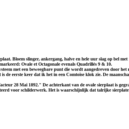
aat. Bloem slinger, ankergang, halve en hele uur slag op bel met 
emarkeerd: Ovale et Octagonale evenals Quadrillés 9 & 10.
ysteem met een beweegbare punt die wordt aangedreven door het 
is de eerste keer dat ik het in een Comtoise klok zie. De maanschaa
teur 28 Mai 1892." De achterkant van de ovale sierplaat is gegrav
rd voor schilderwerk. Het is waarschijnlijk dat talrijke sierplat