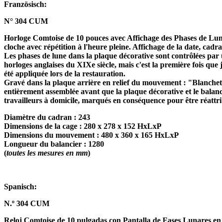
Französisch:
N° 304 CUM
Horloge Comtoise de 10 pouces avec Affichage des Phases de Lun
cloche avec répétition à l'heure pleine. Affichage de la date, cad
Les phases de lune dans la plaque décorative sont contrôlées par u
horloges anglaises du XIXe siècle, mais c'est la première fois que 
été appliquée lors de la restauration.
Gravé dans la plaque arrière en relief du mouvement : "Blanchet fa
entièrement assemblée avant que la plaque décorative et le balanc
travailleurs à domicile, marqués en conséquence pour être réattri
Diamètre du cadran : 243
Dimensions de la cage : 280 x 278 x 152 HxLxP
Dimensions du mouvement : 480 x 360 x 165 HxLxP
Longueur du balancier : 1280
(
toutes les mesures en mm
)
Spanisch:
N.º 304 CUM
Reloj Comtoise de 10 pulgadas con Pantalla de Fases Lunares e