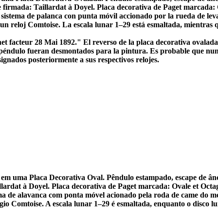
te firmada: Taillardat à Doyel. Placa decorativa de Paget marcada:
 sistema de palanca con punta móvil accionado por la rueda de leva
n un reloj Comtoise. La escala lunar 1–29 está esmaltada, mientras q
 facteur 28 Mai 1892." El reverso de la placa decorativa ovalada es
 péndulo fueran desmontados para la pintura. Es probable que num
gnados posteriormente a sus respectivos relojes.
 em uma Placa Decorativa Oval. Pêndulo estampado, escape de ânco
illardat à Doyel. Placa decorativa de Paget marcada: Ovale et Oct
tema de alavanca com ponta móvel acionado pela roda de came do m
gio Comtoise. A escala lunar 1–29 é esmaltada, enquanto o disco lu