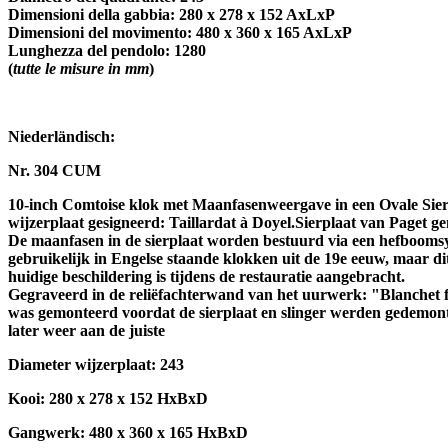
Dimensioni della gabbia: 280 x 278 x 152 AxLxP
Dimensioni del movimento: 480 x 360 x 165 AxLxP
Lunghezza del pendolo: 1280
(
tutte le misure in mm
)
Niederländisch:
Nr. 304 CUM
10-inch Comtoise klok met Maanfasenweergave in een Ovale Sierpl
wijzerplaat gesigneerd: Taillardat à Doyel.Sierplaat van Paget g
De maanfasen in de sierplaat worden bestuurd via een hefbooms
gebruikelijk in Engelse staande klokken uit de 19e eeuw, maar dit 
huidige beschildering is tijdens de restauratie aangebracht.
Gegraveerd in de reliëfachterwand van het uurwerk: "Blanchet fac
was gemonteerd voordat de sierplaat en slinger werden gedemontee
later weer aan de juiste
Diameter wijzerplaat: 243
Kooi: 280 x 278 x 152 HxBxD
Gangwerk: 480 x 360 x 165 HxBxD