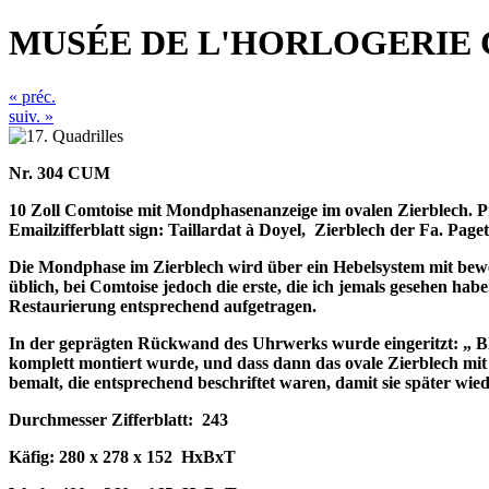
MUSÉE DE L'HORLOGERIE 
« préc.
suiv. »
Nr. 304 CUM
10 Zoll Comtoise mit Mondphasenanzeige im ovalen Zierblech. P
Emailzifferblatt sign: Taillardat à Doyel,
Zierblech der Fa. Paget
Die Mondphase im Zierblech wird über ein Hebelsystem mit beweg
üblich, bei Comtoise jedoch die erste, die ich jemals gesehen h
Restaurierung entsprechend aufgetragen.
In der geprägten Rückwand des Uhrwerks wurde eingeritzt: „ Blanc
komplett montiert wurde, und dass dann das ovale Zierblech m
bemalt, die entsprechend beschriftet waren, damit sie später wi
Durchmesser Zifferblatt:
243
Käfig: 280 x 278 x 152
HxBxT