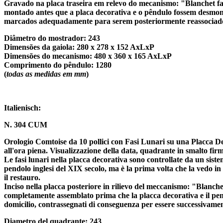
Gravado na placa traseira em relevo do mecanismo: "Blanchet facte
montado antes que a placa decorativa e o pêndulo fossem desmon
marcados adequadamente para serem posteriormente reassociados 
Diâmetro do mostrador: 243
Dimensões da gaiola: 280 x 278 x 152 AxLxP
Dimensões do mecanismo: 480 x 360 x 165 AxLxP
Comprimento do pêndulo: 1280
(
todas as medidas em mm
)
Italienisch:
N. 304 CUM
Orologio Comtoise da 10 pollici con Fasi Lunari su una Placca D
all'ora piena. Visualizzazione della data, quadrante in smalto fi
Le fasi lunari nella placca decorativa sono controllate da un sis
pendolo inglesi del XIX secolo, ma è la prima volta che la vedo in
il restauro.
Inciso nella placca posteriore in rilievo del meccanismo: "Blanchet
completamente assemblato prima che la placca decorativa e il pend
domicilio, contrassegnati di conseguenza per essere successivamente
Diametro del quadrante: 243