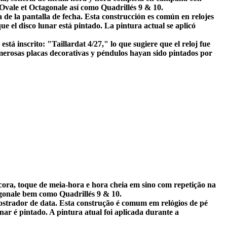
 Ovale et Octagonale así como Quadrillés 9 & 10.
 de la pantalla de fecha. Esta construcción es común en relojes
ue el disco lunar está pintado. La pintura actual se aplicó
tá inscrito: "Taillardat 4/27," lo que sugiere que el reloj fue
erosas placas decorativas y péndulos hayan sido pintados por
ra, toque de meia-hora e hora cheia em sino com repetição na
agonale bem como Quadrillés 9 & 10.
ostrador de data. Esta construção é comum em relógios de pé
nar é pintado. A pintura atual foi aplicada durante a