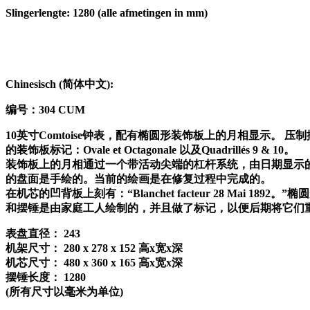
Slingerlengte: 1280 (alle afmetingen in mm)
Chinesisch (
简体中文
):
编号：
304 CUM
10
英寸
Comtoise
钟表，配有椭圆形装饰板上的月相显示。
压制
的装饰板标记：
Ovale et Octagonale
以及
Quadrillés 9 & 10
。
装饰板上的月相通过一个带活动尖端的杠杆系统，由日期显示
的盘面是手绘的。当前的绘画是在修复过程中完成的。
在机芯的凹背板上刻有：
“Blanchet facteur 28 Mai 1892
。
”
椭圆
和摆锤是由家庭工人绘制的，并且做了标记，以便后期将它们
表盘直径：
243
机架尺寸：
280 x 278 x 152
高
x
宽
x
深
机芯尺寸：
480 x 360 x 165
高
x
宽
x
深
摆锤长度：
1280
(
所有尺寸以毫米为单位
)