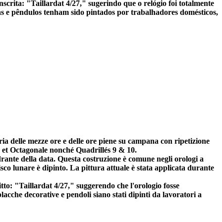
crita: "Taillardat 4/27," sugerindo que o relógio foi totalmente
s e pêndulos tenham sido pintados por trabalhadores domésticos,
a delle mezze ore e delle ore piene su campana con ripetizione
le et Octagonale nonché Quadrillés 9 & 10.
drante della data. Questa costruzione è comune negli orologi a
sco lunare è dipinto. La pittura attuale è stata applicata durante
itto: "Taillardat 4/27," suggerendo che l'orologio fosse
cche decorative e pendoli siano stati dipinti da lavoratori a