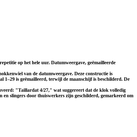
repetitie op het hele uur. Datumweergave, geëmailleerde
nokkenwiel van de datumweergave. Deze constructie is
l 1–29 is geëmailleerd, terwijl de maanschijf is beschilderd. De
eerd: "Taillardat 4/27," wat suggereert dat de klok volledig
en en slingers door thuiswerkers zijn geschilderd, gemarkeerd om