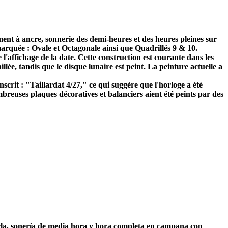
t à ancre, sonnerie des demi-heures et des heures pleines sur
 marquée : Ovale et Octagonale ainsi que Quadrillés 9 & 10.
l'affichage de la date. Cette construction est courante dans les
llée, tandis que le disque lunaire est peint. La peinture actuelle a
crit : "Taillardat 4/27," ce qui suggère que l'horloge a été
breuses plaques décoratives et balanciers aient été peints par des
cla, sonería de media hora y hora completa en campana con