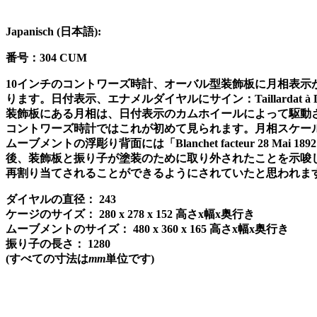
Japanisch (
日本語
):
番号：
304 CUM
10
インチのコントワーズ時計、オーバル型装飾板に月相表示
ります。日付表示、エナメルダイヤルにサイン：
Taillardat à
装飾板にある月相は、日付表示のカムホイールによって駆動
コントワーズ時計ではこれが初めて見られます。月相スケー
ムーブメントの浮彫り背面には「
Blanchet facteur 28 Mai 1892
後、装飾板と振り子が塗装のために取り外されたことを示唆
再割り当てされることができるようにされていたと思われま
ダイヤルの直径：
243
ケージのサイズ：
280 x 278 x 152
高さ
x
幅
x
奥行き
ムーブメントのサイズ：
480 x 360 x 165
高さ
x
幅
x
奥行き
振り子の長さ：
1280
(
すべての寸法は
mm
単位です
)