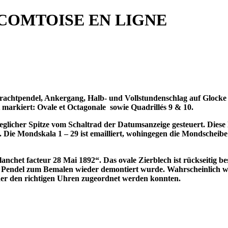
COMTOISE EN LIGNE
rachtpendel, Ankergang, Halb- und Vollstundenschlag auf Glocke 
 markiert: Ovale et Octagonale
sowie Quadrillés 9 & 10.
licher Spitze vom Schaltrad der Datumsanzeige gesteuert. Diese 
abe. Die Mondskala 1 – 29 ist emailliert, wohingegen die Mondschei
het facteur 28 Mai 1892“. Das ovale Zierblech ist rückseitig besch
it Pendel zum Bemalen wieder demontiert wurde. Wahrscheinlich w
eder den richtigen Uhren zugeordnet werden konnten.