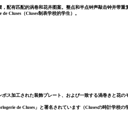
摆，配有匹配的涡卷和花卉图案。整点和半点钟声敲击钟并带重
 de Cluses
（
Cluses
制表学校的学生）。
ンボス加工された装飾プレート、および一致する渦巻きと花の
ogerie de Cluses
」と署名されています（
Cluses
の時計学校の