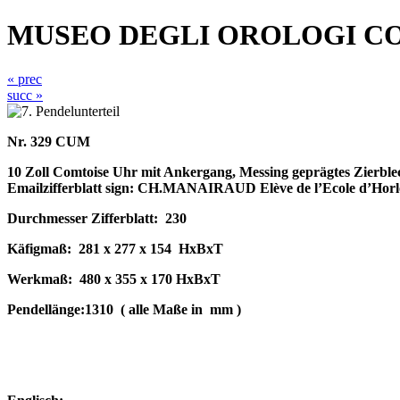
MUSEO DEGLI OROLOGI C
« prec
succ »
Nr. 329 CUM
10 Zoll Comtoise Uhr mit Ankergang, Messing geprägtes Zierble
Emailzifferblatt sign: CH.MANAIRAUD Elève de l’Ecole d’Horlog
Durchmesser Zifferblatt:
230
Käfigmaß:
281 x 277 x 154
HxBxT
Werkmaß:
480 x 355 x 170 HxBxT
Pendellänge:1310
( alle Maße in
mm )