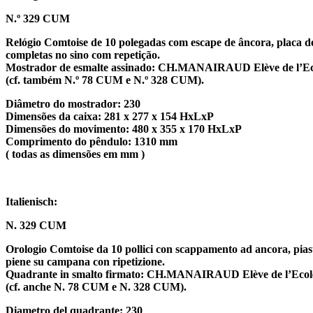
N.º 329 CUM
Relógio Comtoise de 10 polegadas com escape de âncora, placa d
completas no sino com repetição.
Mostrador de esmalte assinado: CH.MANAIRAUD Elève de l’Ecole 
(cf. também N.º 78 CUM e N.º 328 CUM).
Diâmetro do mostrador: 230
Dimensões da caixa: 281 x 277 x 154 HxLxP
Dimensões do movimento: 480 x 355 x 170 HxLxP
Comprimento do pêndulo: 1310 mm
( todas as dimensões em mm )
Italienisch:
N. 329 CUM
Orologio Comtoise da 10 pollici con scappamento ad ancora, piastr
piene su campana con ripetizione.
Quadrante in smalto firmato: CH.MANAIRAUD Elève de l’Ecole d’H
(cf. anche N. 78 CUM e N. 328 CUM).
Diametro del quadrante: 230