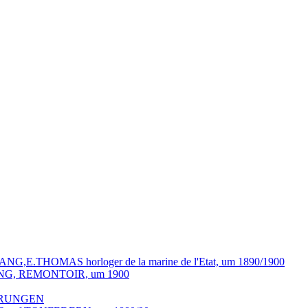
.THOMAS horloger de la marine de l'Etat, um 1890/1900
NG, REMONTOIR, um 1900
ERUNGEN