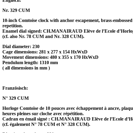
Englisch:
Nr. 329 CUM
10-inch Comtoise clock with anchor escapement, brass-embossed de
repetition.
Enamel dial signed: CH.MANAIRAUD Elève de l’Ecole d’Horloger
(cf. also Nr. 78 CUM and Nr. 328 CUM).
Dial diameter: 230
Cage dimensions: 281 x 277 x 154 HxWxD
Movement dimensions: 480 x 355 x 170 HxWxD
Pendulum length: 1310 mm
( all dimensions in mm )
Französisch:
N° 329 CUM
Horloge Comtoise de 10 pouces avec échappement à ancre, plaque d
heures pleines sur cloche avec répétition.
Cadran en émail signé : CH.MANAIRAUD Elève de l’Ecole d’Horlog
(cf. également N° 78 CUM et N° 328 CUM).