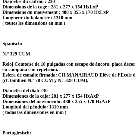
Diamètre du cadran : 230
Dimensions de la cage : 281 x 277 x 154 HxLxP
Dimensions du mouvement : 480 x 355 x 170 HxLxP
Longueur du balancier : 1310 mm
( toutes les dimensions en mm )
Spanisch:
N.º 329 CUM
Reloj Comtoise de 10 pulgadas con escape de áncora, placa decor
en campana con repetición.
Esfera de esmalte firmada: CH.MANAIRAUD Elève de l’Ecole d’Hor
(cf. también N.º 78 CUM y N.º 328 CUM).
Diámetro del dial: 230
Dimensiones de la caja: 281 x 277 x 154 HxAxP
Dimensiones del movimiento: 480 x 355 x 170 HxAxP
Longitud del péndulo: 1310 mm
( todas las dimensiones en mm )
Portugiesisch: