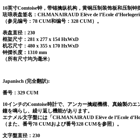
10
英寸
Comtoise
钟，带锚擒纵机构，黄铜压制装饰板和压制钟
珐琅表盘签名：
CH.MANAIRAUD Elève de l’Ecole d’Horlogerie
（参见编号：
78 CUM
和编号：
328 CUM
）。
表盘直径：
230
框架尺寸：
281 x 277 x 154 HxWxD
机芯尺寸：
480 x 355 x 170 HxWxD
钟摆长度：
1310 mm
（所有尺寸均为毫米）
Japanisch (
完全翻訳
):
番号：
329 CUM
10
インチの
Comtoise
時計で、アンカー擒縦機構、真鍮製のエ
鐘を鳴らし、繰り返し機能があります。
エナメル文字盤には「
CH.MANAIRAUD Elève de l’Ecole d’Horl
（また、番号
78 CUM
および番号
328 CUM
を参照）。
文字盤直径：
230