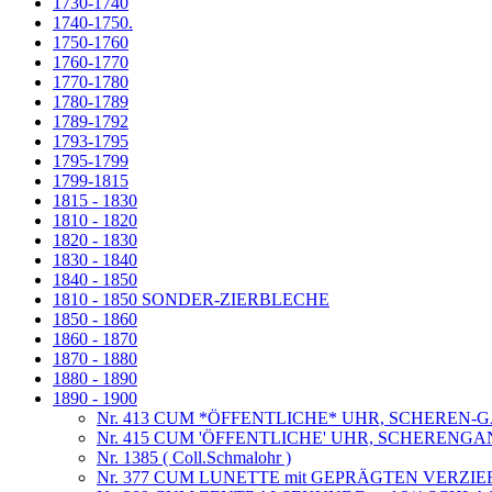
1730-1740
1740-1750.
1750-1760
1760-1770
1770-1780
1780-1789
1789-1792
1793-1795
1795-1799
1799-1815
1815 - 1830
1810 - 1820
1820 - 1830
1830 - 1840
1840 - 1850
1810 - 1850 SONDER-ZIERBLECHE
1850 - 1860
1860 - 1870
1870 - 1880
1880 - 1890
1890 - 1900
Nr. 413 CUM *ÖFFENTLICHE* UHR, SCHEREN-GANG,E
Nr. 415 CUM 'ÖFFENTLICHE' UHR, SCHERENGA
Nr. 1385 ( Coll.Schmalohr )
Nr. 377 CUM LUNETTE mit GEPRÄGTEN VERZI