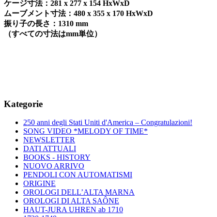
ケージ寸法：
281 x 277 x 154 HxWxD
ムーブメント寸法：
480 x 355 x 170 HxWxD
振り子の長さ：
1310 mm
（すべての寸法は
mm
単位）
Kategorie
250 anni degli Stati Uniti d'America – Congratulazioni!
SONG VIDEO *MELODY OF TIME*
NEWSLETTER
DATI ATTUALI
BOOKS - HISTORY
NUOVO ARRIVO
PENDOLI CON AUTOMATISMI
ORIGINE
OROLOGI DELL’ALTA MARNA
OROLOGI DI ALTA SAÔNE
HAUT-JURA UHREN ab 1710