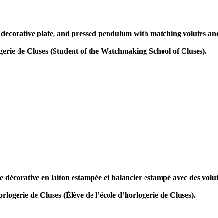
corative plate, and pressed pendulum with matching volutes and fl
ie de Cluses (Student of the Watchmaking School of Cluses).
écorative en laiton estampée et balancier estampé avec des volutes
erie de Cluses (Élève de l’école d’horlogerie de Cluses).