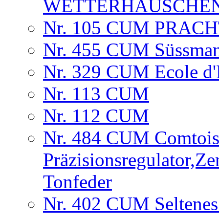
WETTERHÄUSCHE
Nr. 105 CUM PRAC
Nr. 455 CUM Süssman
Nr. 329 CUM Ecole d'H
Nr. 113 CUM
Nr. 112 CUM
Nr. 484 CUM Comtois
Präzisionsregulator,Ze
Tonfeder
Nr. 402 CUM Seltenes 