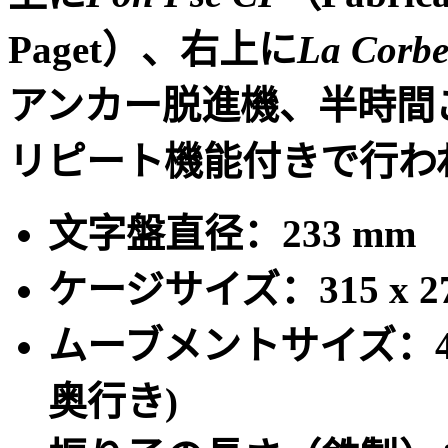
Paget
）、右上に
La Corbe
アンカー脱進機、半時間
リピート機能付きで行わ
文字盤直径：
233 mm
ケージサイズ：
315 x 2
ムーブメントサイズ：
奥行き
)