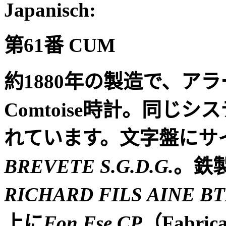
Japanisch:
第
61
番
CUM
約
1880
年の製造で、アラ
Comtoise
時計。同じシス
れています。文字盤にサ
BREVETE S.G.D.G.
。鉄
RICHARD FILS AINE BTÉ
上に
Fon Fse CP
（
Fabrica