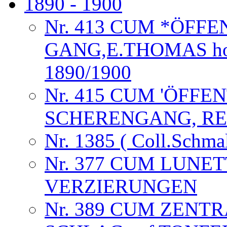
1890 - 1900
Nr. 413 CUM *ÖFF
GANG,E.THOMAS horlog
1890/1900
Nr. 415 CUM 'ÖFFE
SCHERENGANG, RE
Nr. 1385 ( Coll.Schma
Nr. 377 CUM LUNE
VERZIERUNGEN
Nr. 389 CUM ZENTR