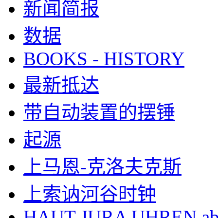
新闻简报
数据
BOOKS - HISTORY
最新抵达
带自动装置的摆锤
起源
上马恩-克洛夫克斯
上索讷河谷时钟
HAUT-JURA UHREN ab