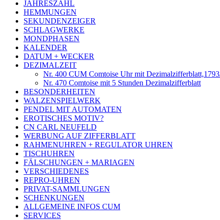
JAHRESZAHL
HEMMUNGEN
SEKUNDENZEIGER
SCHLAGWERKE
MONDPHASEN
KALENDER
DATUM + WECKER
DEZIMALZEIT
Nr. 400 CUM Comtoise Uhr mit Dezimalzifferblatt,179
Nr. 470 Comtoise mit 5 Stunden Dezimalzifferblatt
BESONDERHEITEN
WALZENSPIELWERK
PENDEL MIT AUTOMATEN
EROTISCHES MOTIV?
CN CARL NEUFELD
WERBUNG AUF ZIFFERBLATT
RAHMENUHREN + REGULATOR UHREN
TISCHUHREN
FÄLSCHUNGEN + MARIAGEN
VERSCHIEDENES
REPRO-UHREN
PRIVAT-SAMMLUNGEN
SCHENKUNGEN
ALLGEMEINE INFOS CUM
SERVICES