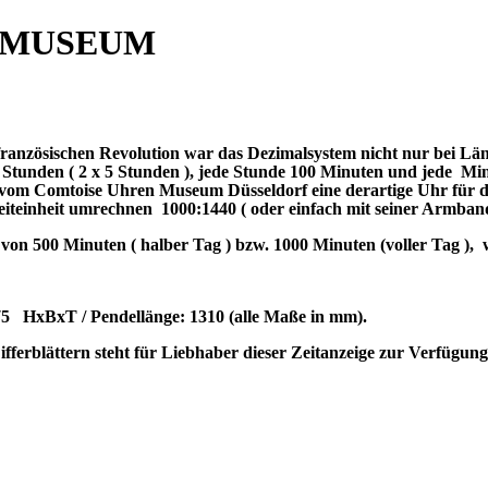
 MUSEUM
ranzösischen Revolution war das Dezimalsystem nicht nur bei Lä
 Stunden ( 2 x 5 Stunden ), jede Stunde 100 Minuten und jede Mi
rde vom Comtoise Uhren Museum Düsseldorf eine derartige Uhr für
Zeiteinheit umrechnen 1000:1440 ( oder einfach mit seiner Armban
on 500 Minuten ( halber Tag ) bzw. 1000 Minuten (voller Tag ), w
5 HxBxT / Pendellänge: 1310 (alle Maße in mm).
 Zifferblättern steht für Liebhaber dieser Zeitanzeige zur Verfü