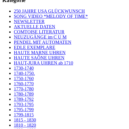
Kategorie
250 JAHRE USA GLÜCKWUNSCH
SONG VIDEO *MELODY OF TIME*
NEWSLETTER
AKTUELLE DATEN
COMTOISE LITERATUR
NEUZUGÄNGE im C U M
PENDEL MIT AUTOMATEN
EDLE EXEMPLARE
HAUTE MARNE UHREN
HAUTE SAÔNE UHREN
HAUT-JURA UHREN ab 1710
1730-1740
1740-1750.
1750-1760
1760-1770
1770-1780
1780-1789
1789-1792
1793-1795
1795-1799
1799-1815
1815 - 1830
1810 - 1820