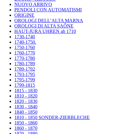
NUOVO ARRIVO
PENDOLI CON AUTOMATISMI
ORIGINE
OROLOGI DELL’ALTA MARNA
OROLOGI DI ALTA SAÔNE
HAUT-JURA UHREN ab 1710
1730-1740
1740-1750.
1750-1760
1760-1770
1770-1780
1780-1789
1789-1792
1793-1795
1795-1799
1799-1815
1815 - 1830
1810 - 1820
1820 - 1830
1830 - 1840
1840 - 1850
1810 - 1850 SONDER-ZIERBLECHE
1850 - 1860
1860 - 1870
1870 - 1880