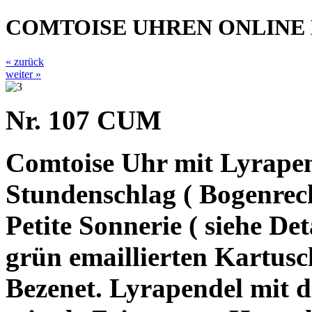
COMTOISE UHREN ONLINE
« zurück
weiter »
Nr. 107 CUM
Comtoise Uhr mit Lyrapend
Stundenschlag ( Bogenrech
Petite Sonnerie ( siehe Det
grün emaillierten Kartusch
Bezenet. Lyrapendel mit 