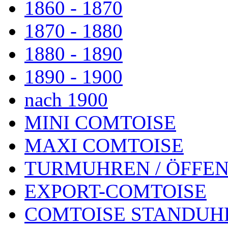
1860 - 1870
1870 - 1880
1880 - 1890
1890 - 1900
nach 1900
MINI COMTOISE
MAXI COMTOISE
TURMUHREN / ÖFFEN
EXPORT-COMTOISE
COMTOISE STANDUH