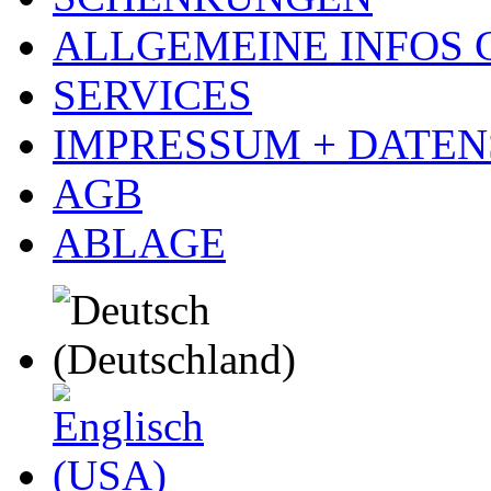
ALLGEMEINE INFOS
SERVICES
IMPRESSUM + DATE
AGB
ABLAGE