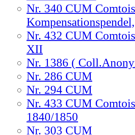
Nr. 340 CUM Comtoise 
Kompensationspendel,
Nr. 432 CUM Comtoise
XII
Nr. 1386 ( Coll.Anony
Nr. 286 CUM
Nr. 294 CUM
Nr. 433 CUM Comtois
1840/1850
Nr. 303 CUM