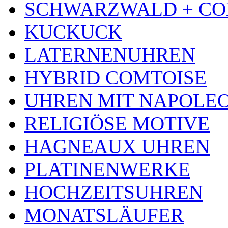
SCHWARZWALD + CO
KUCKUCK
LATERNENUHREN
HYBRID COMTOISE
UHREN MIT NAPOLE
RELIGIÖSE MOTIVE
HAGNEAUX UHREN
PLATINENWERKE
HOCHZEITSUHREN
MONATSLÄUFER