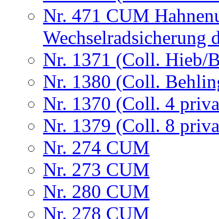
Nr. 471 CUM Hahnenuh
Wechselradsicherung
Nr. 1371 (Coll. Hieb/
Nr. 1380 (Coll. Behlin
Nr. 1370 (Coll. 4 priva
Nr. 1379 (Coll. 8 priva
Nr. 274 CUM
Nr. 273 CUM
Nr. 280 CUM
Nr. 278 CUM