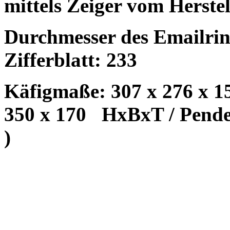
mittels Zeiger vom Herstell
Durchmesser des Emailri
Zifferblatt: 233
Käfigmaße: 307 x 276 x 
350 x 170 HxBxT / Pendel
)