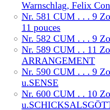
Warnschlag, Felix Co
Nr. 581 CUM . . . 9 Z
11 pouces
Nr. 582 CUM . . . 9 Z
Nr. 589 CUM . . 11 
ARRANGEMENT
Nr. 590 CUM . . . 9
u.SENSE
Nr. 600 CUM . . 10
u.SCHICKSALSGÖT