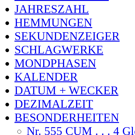
JAHRESZAHL
HEMMUNGEN
SEKUNDENZEIGER
SCHLAGWERKE
MONDPHASEN
KALENDER
DATUM + WECKER
DEZIMALZEIT
BESONDERHEITEN
Nr. 555 CUM . . . 4 G