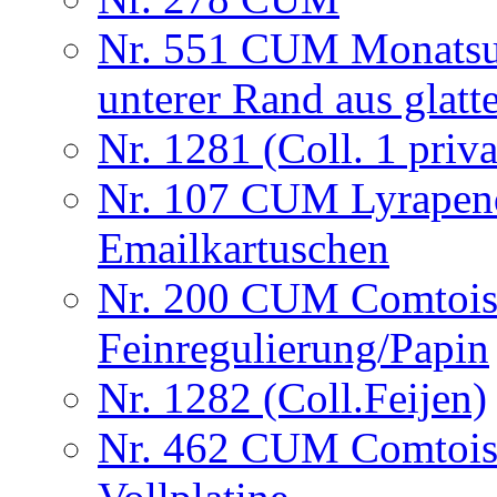
Nr. 551 CUM Monatsuhr
unterer Rand aus glat
Nr. 1281 (Coll. 1 priva
Nr. 107 CUM Lyrapende
Emailkartuschen
Nr. 200 CUM Comtoise
Feinregulierung/Papin
Nr. 1282 (Coll.Feijen)
Nr. 462 CUM Comtoise