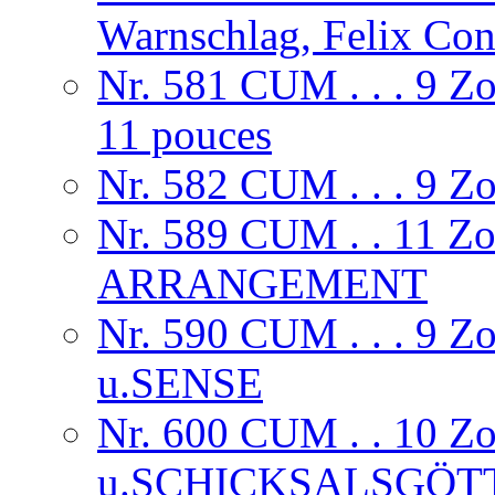
Warnschlag, Felix Co
Nr. 581 CUM . . . 9 Z
11 pouces
Nr. 582 CUM . . . 9 Z
Nr. 589 CUM . . 11 
ARRANGEMENT
Nr. 590 CUM . . . 9
u.SENSE
Nr. 600 CUM . . 10
u.SCHICKSALSGÖT