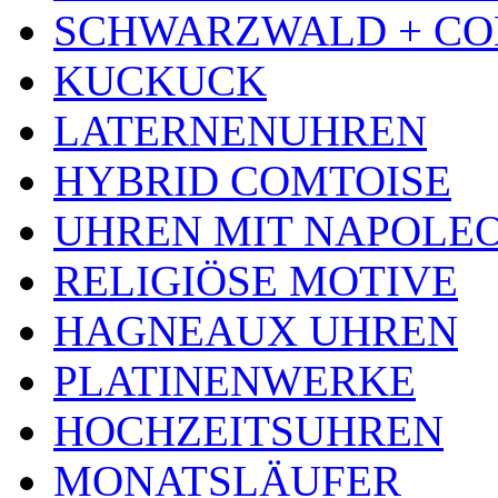
SCHWARZWALD + CO
KUCKUCK
LATERNENUHREN
HYBRID COMTOISE
UHREN MIT NAPOLE
RELIGIÖSE MOTIVE
HAGNEAUX UHREN
PLATINENWERKE
HOCHZEITSUHREN
MONATSLÄUFER