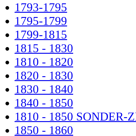
1793-1795
1795-1799
1799-1815
1815 - 1830
1810 - 1820
1820 - 1830
1830 - 1840
1840 - 1850
1810 - 1850 SONDER
1850 - 1860