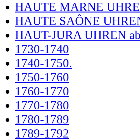
HAUTE MARNE UHR
HAUTE SAÔNE UHRE
HAUT-JURA UHREN ab
1730-1740
1740-1750.
1750-1760
1760-1770
1770-1780
1780-1789
1789-1792