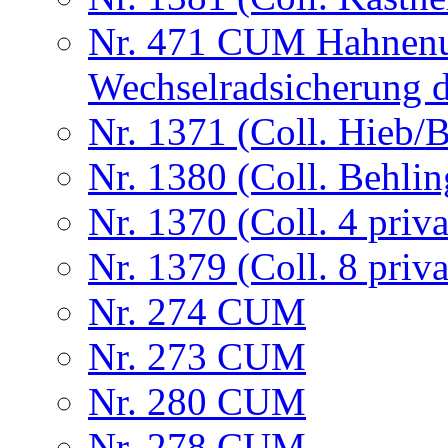
Nr. 471 CUM Hahnenuh
Wechselradsicherung
Nr. 1371 (Coll. Hieb/
Nr. 1380 (Coll. Behlin
Nr. 1370 (Coll. 4 priva
Nr. 1379 (Coll. 8 priva
Nr. 274 CUM
Nr. 273 CUM
Nr. 280 CUM
Nr. 278 CUM