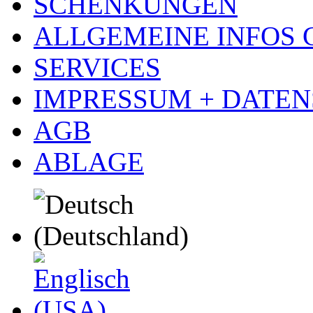
SCHENKUNGEN
ALLGEMEINE INFOS
SERVICES
IMPRESSUM + DATE
AGB
ABLAGE