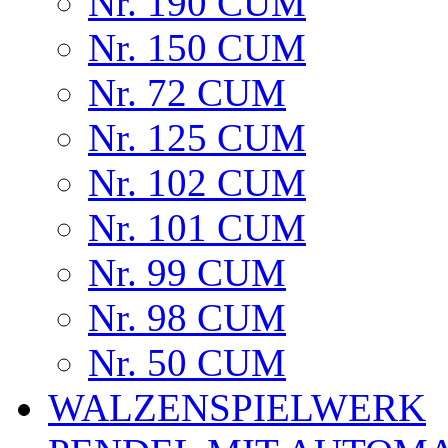
Nr. 190 CUM
Nr. 150 CUM
Nr. 72 CUM
Nr. 125 CUM
Nr. 102 CUM
Nr. 101 CUM
Nr. 99 CUM
Nr. 98 CUM
Nr. 50 CUM
WALZENSPIELWERK