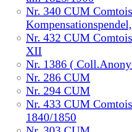
Nr. 340 CUM Comtoise 
Kompensationspendel,
Nr. 432 CUM Comtoise
XII
Nr. 1386 ( Coll.Anony
Nr. 286 CUM
Nr. 294 CUM
Nr. 433 CUM Comtois
1840/1850
Nr. 303 CUM