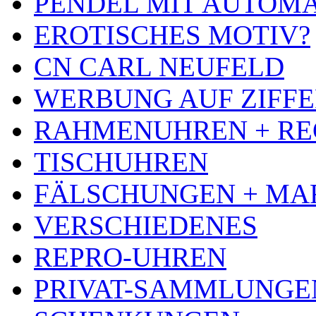
PENDEL MIT AUTOM
EROTISCHES MOTIV?
CN CARL NEUFELD
WERBUNG AUF ZIFF
RAHMENUHREN + RE
TISCHUHREN
FÄLSCHUNGEN + MA
VERSCHIEDENES
REPRO-UHREN
PRIVAT-SAMMLUNGE