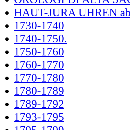
HAUT-JURA UHREN ab
1730-1740
1740-1750.
1750-1760
1760-1770
1770-1780
1780-1789
1789-1792
1793-1795
1795-1799