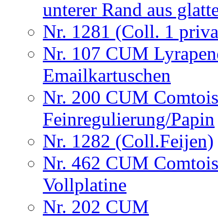
unterer Rand aus glat
Nr. 1281 (Coll. 1 priva
Nr. 107 CUM Lyrapende
Emailkartuschen
Nr. 200 CUM Comtoise
Feinregulierung/Papin
Nr. 1282 (Coll.Feijen)
Nr. 462 CUM Comtoise
Vollplatine
Nr. 202 CUM