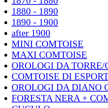
1870 - 1880
1880 - 1890
1890 - 1900
after 1900
MINI COMTOISE
MAXI COMTOISE
OROLOGI DA TORRE/
COMTOISE DI ESPOR
OROLOGI DA DIANO 
FORESTA NERA + CO