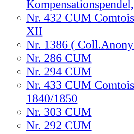
Kompensationspendel,
Nr. 432 CUM Comtoise
XII
Nr. 1386 ( Coll.Anony
Nr. 286 CUM
Nr. 294 CUM
Nr. 433 CUM Comtois
1840/1850
Nr. 303 CUM
Nr. 292 CUM