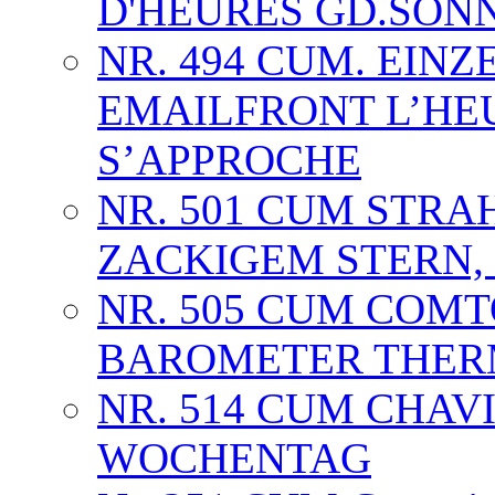
D'HEURES GD.SONNE
NR. 494 CUM. EINZ
EMAILFRONT L’HE
S’APPROCHE
NR. 501 CUM STR
ZACKIGEM STERN, 
NR. 505 CUM COMT
BAROMETER THERM
NR. 514 CUM CHAV
WOCHENTAG