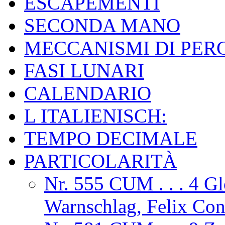
ESCAPEMENTI
SECONDA MANO
MECCANISMI DI PER
FASI LUNARI
CALENDARIO
L ITALIENISCH:
TEMPO DECIMALE
PARTICOLARITÀ
Nr. 555 CUM . . . 4 G
Warnschlag, Felix Co