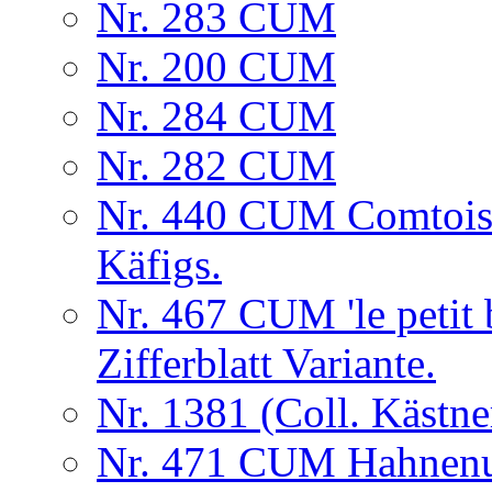
Nr. 283 CUM
Nr. 200 CUM
Nr. 284 CUM
Nr. 282 CUM
Nr. 440 CUM Comtoise
Käfigs.
Nr. 467 CUM 'le petit 
Zifferblatt Variante.
Nr. 1381 (Coll. Kästne
Nr. 471 CUM Hahnenuh