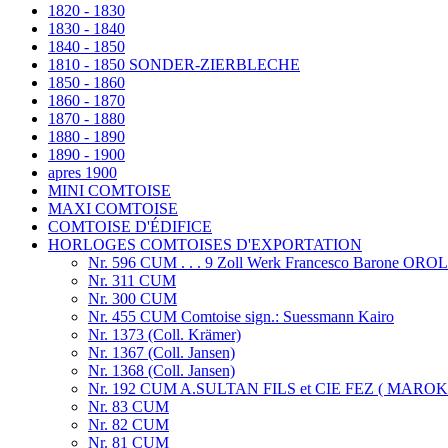
1820 - 1830
1830 - 1840
1840 - 1850
1810 - 1850 SONDER-ZIERBLECHE
1850 - 1860
1860 - 1870
1870 - 1880
1880 - 1890
1890 - 1900
apres 1900
MINI COMTOISE
MAXI COMTOISE
COMTOISE D'ÉDIFICE
HORLOGES COMTOISES D'EXPORTATION
Nr. 596 CUM . . . 9 Zoll Werk Francesco Barone 
Nr. 311 CUM
Nr. 300 CUM
Nr. 455 CUM Comtoise sign.: Suessmann Kairo
Nr. 1373 (Coll. Krämer)
Nr. 1367 (Coll. Jansen)
Nr. 1368 (Coll. Jansen)
Nr. 192 CUM A.SULTAN FILS et CIE FEZ ( MARO
Nr. 83 CUM
Nr. 82 CUM
Nr. 81 CUM