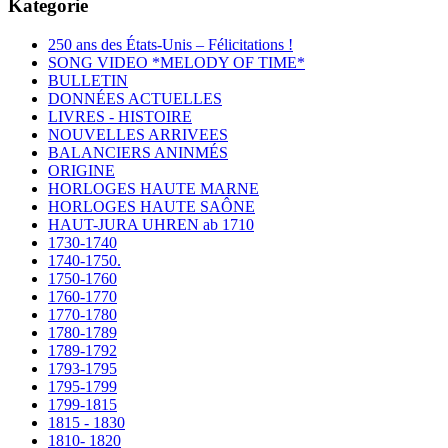
Kategorie
250 ans des États-Unis – Félicitations !
SONG VIDEO *MELODY OF TIME*
BULLETIN
DONNÉES ACTUELLES
LIVRES - HISTOIRE
NOUVELLES ARRIVEES
BALANCIERS ANINMÉS
ORIGINE
HORLOGES HAUTE MARNE
HORLOGES HAUTE SAÔNE
HAUT-JURA UHREN ab 1710
1730-1740
1740-1750.
1750-1760
1760-1770
1770-1780
1780-1789
1789-1792
1793-1795
1795-1799
1799-1815
1815 - 1830
1810- 1820