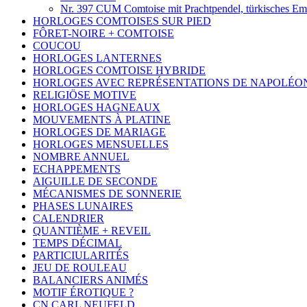
Nr. 397 CUM Comtoise mit Prachtpendel, türkisches E
HORLOGES COMTOISES SUR PIED
FÔRET-NOIRE + COMTOISE
COUCOU
HORLOGES LANTERNES
HORLOGES COMTOISE HYBRIDE
HORLOGES AVEC REPRÉSENTATIONS DE NAPOLÉO
RELIGIÖSE MOTIVE
HORLOGES HAGNEAUX
MOUVEMENTS À PLATINE
HORLOGES DE MARIAGE
HORLOGES MENSUELLES
NOMBRE ANNUEL
ECHAPPEMENTS
AIGUILLE DE SECONDE
MÉCANISMES DE SONNERIE
PHASES LUNAIRES
CALENDRIER
QUANTIÈME + REVEIL
TEMPS DÉCIMAL
PARTICIULARITÉS
JEU DE ROULEAU
BALANCIERS ANIMÉS
MOTIF ÉROTIQUE ?
CN CARL NEUFELD