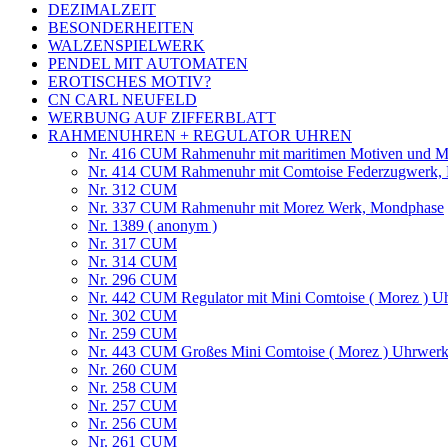
DEZIMALZEIT
BESONDERHEITEN
WALZENSPIELWERK
PENDEL MIT AUTOMATEN
EROTISCHES MOTIV?
CN CARL NEUFELD
WERBUNG AUF ZIFFERBLATT
RAHMENUHREN + REGULATOR UHREN
Nr. 416 CUM Rahmenuhr mit maritimen Motiven und M
Nr. 414 CUM Rahmenuhr mit Comtoise Federzugwerk, L
Nr. 312 CUM
Nr. 337 CUM Rahmenuhr mit Morez Werk, Mondphase
Nr. 1389 ( anonym )
Nr. 317 CUM
Nr. 314 CUM
Nr. 296 CUM
Nr. 442 CUM Regulator mit Mini Comtoise ( Morez ) Uh
Nr. 302 CUM
Nr. 259 CUM
Nr. 443 CUM Großes Mini Comtoise ( Morez ) Uhrwerk 
Nr. 260 CUM
Nr. 258 CUM
Nr. 257 CUM
Nr. 256 CUM
Nr. 261 CUM