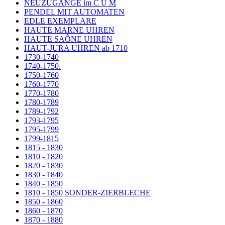
NEUZUGÄNGE im C U M
PENDEL MIT AUTOMATEN
EDLE EXEMPLARE
HAUTE MARNE UHREN
HAUTE SAÔNE UHREN
HAUT-JURA UHREN ab 1710
1730-1740
1740-1750.
1750-1760
1760-1770
1770-1780
1780-1789
1789-1792
1793-1795
1795-1799
1799-1815
1815 - 1830
1810 - 1820
1820 - 1830
1830 - 1840
1840 - 1850
1810 - 1850 SONDER-ZIERBLECHE
1850 - 1860
1860 - 1870
1870 - 1880