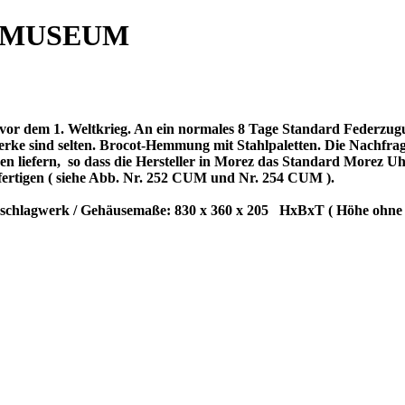
 MUSEUM
vor dem 1. Weltkrieg. An ein normales 8 Tage Standard
Federzugu
Werke sind selten. Brocot-Hemmung mit Stahlpaletten. Die Nachfra
en liefern,
so dass die Hersteller in Morez das Standard Morez 
 fertigen ( siehe Abb. Nr. 252 CUM und Nr. 254 CUM ).
zschlagwerk / Gehäusemaße: 830 x 360 x 205
HxBxT ( Höhe ohne f