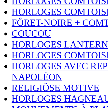
HORLOGES COMTOISE
HORLOGES COMTOISE
FÔRET-NOIRE + COM
COUCOU
HORLOGES LANTERN
HORLOGES COMTOIS
HORLOGES AVEC REP
NAPOLÉON
RELIGIÖSE MOTIVE
HORLOGES HAGNEA