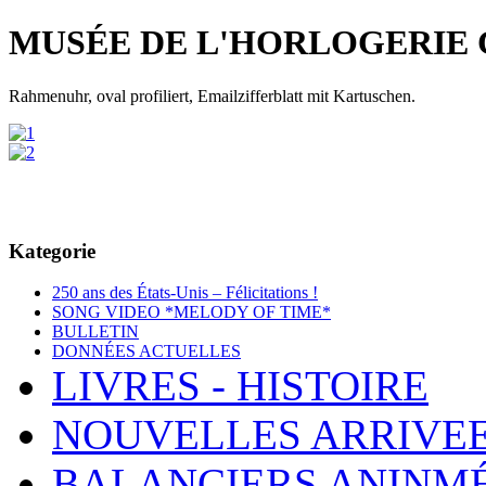
MUSÉE DE L'HORLOGERIE 
Rahmenuhr, oval profiliert, Emailzifferblatt mit Kartuschen.
Kategorie
250 ans des États-Unis – Félicitations !
SONG VIDEO *MELODY OF TIME*
BULLETIN
DONNÉES ACTUELLES
LIVRES - HISTOIRE
NOUVELLES ARRIVE
BALANCIERS ANINM