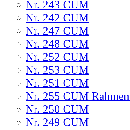
Nr. 243 CUM
Nr. 242 CUM
Nr. 247 CUM
Nr. 248 CUM
Nr. 252 CUM
Nr. 253 CUM
Nr. 251 CUM
Nr. 255 CUM Rahmenu
Nr. 250 CUM
Nr. 249 CUM