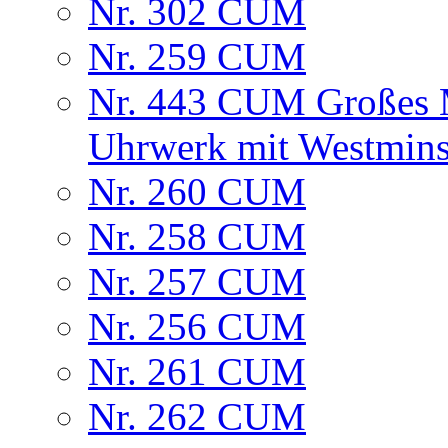
Nr. 302 CUM
Nr. 259 CUM
Nr. 443 CUM Großes M
Uhrwerk mit Westmins
Nr. 260 CUM
Nr. 258 CUM
Nr. 257 CUM
Nr. 256 CUM
Nr. 261 CUM
Nr. 262 CUM