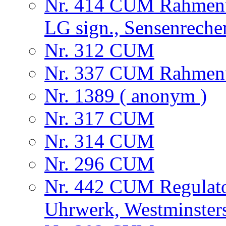
Nr. 414 CUM Rahmenu
LG sign., Sensenrech
Nr. 312 CUM
Nr. 337 CUM Rahmenu
Nr. 1389 ( anonym )
Nr. 317 CUM
Nr. 314 CUM
Nr. 296 CUM
Nr. 442 CUM Regulato
Uhrwerk, Westminster