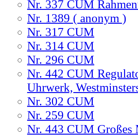
Nr. 337 CUM Rahmenu
Nr. 1389 ( anonym )
Nr. 317 CUM
Nr. 314 CUM
Nr. 296 CUM
Nr. 442 CUM Regulato
Uhrwerk, Westminster
Nr. 302 CUM
Nr. 259 CUM
Nr. 443 CUM Großes M