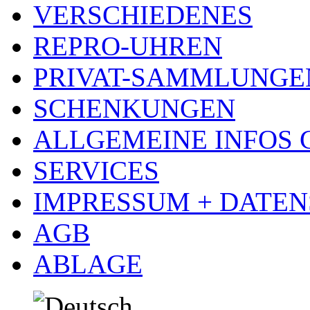
VERSCHIEDENES
REPRO-UHREN
PRIVAT-SAMMLUNGE
SCHENKUNGEN
ALLGEMEINE INFOS
SERVICES
IMPRESSUM + DATE
AGB
ABLAGE