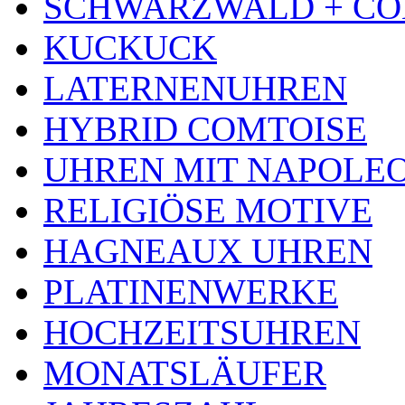
SCHWARZWALD + CO
KUCKUCK
LATERNENUHREN
HYBRID COMTOISE
UHREN MIT NAPOLE
RELIGIÖSE MOTIVE
HAGNEAUX UHREN
PLATINENWERKE
HOCHZEITSUHREN
MONATSLÄUFER