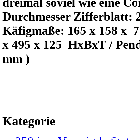
dreimal soviel wie eine Co
Durchmesser Zifferblatt: 
Käfigmaße: 165 x 158 x
7
x 495 x 125
HxBxT / Pend
mm )
Kategorie