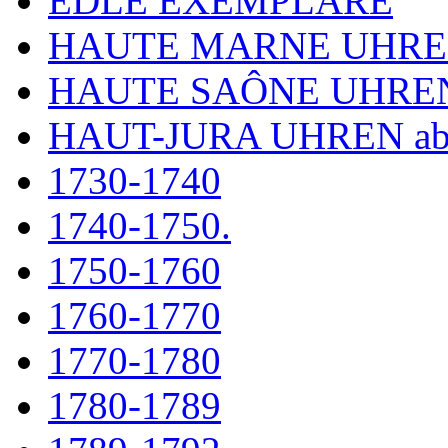
EDLE EXEMPLARE
HAUTE MARNE UHR
HAUTE SAÔNE UHRE
HAUT-JURA UHREN ab
1730-1740
1740-1750.
1750-1760
1760-1770
1770-1780
1780-1789