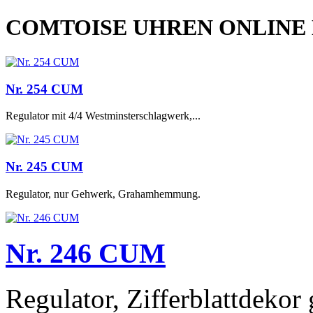
COMTOISE UHREN ONLINE
Nr. 254 CUM
Regulator mit 4/4 Westminsterschlagwerk,...
Nr. 245 CUM
Regulator, nur Gehwerk, Grahamhemmung.
Nr. 246 CUM
Regulator, Zifferblattdekor 