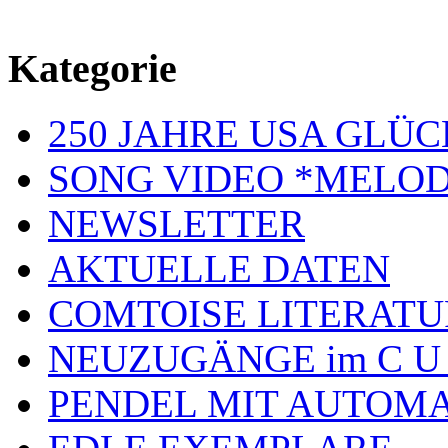
Kategorie
250 JAHRE USA GL
SONG VIDEO *MELOD
NEWSLETTER
AKTUELLE DATEN
COMTOISE LITERATU
NEUZUGÄNGE im C U
PENDEL MIT AUTOM