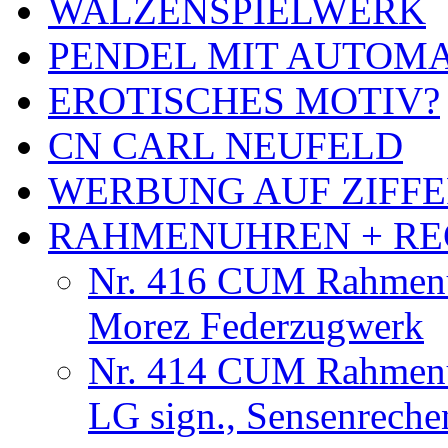
WALZENSPIELWERK
PENDEL MIT AUTOM
EROTISCHES MOTIV?
CN CARL NEUFELD
WERBUNG AUF ZIFF
RAHMENUHREN + RE
Nr. 416 CUM Rahmenu
Morez Federzugwerk
Nr. 414 CUM Rahmenu
LG sign., Sensenrech