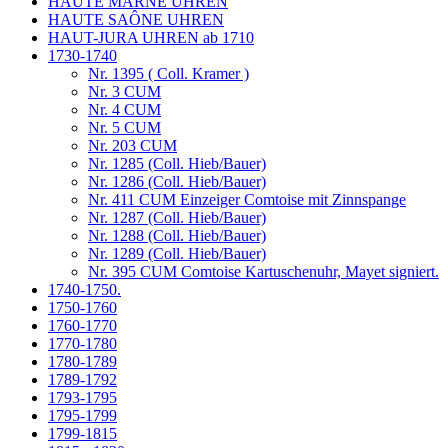
HAUTE MARNE UHREN
HAUTE SAÔNE UHREN
HAUT-JURA UHREN ab 1710
1730-1740
Nr. 1395 ( Coll. Kramer )
Nr. 3 CUM
Nr. 4 CUM
Nr. 5 CUM
Nr. 203 CUM
Nr. 1285 (Coll. Hieb/Bauer)
Nr. 1286 (Coll. Hieb/Bauer)
Nr. 411 CUM Einzeiger Comtoise mit Zinnspange
Nr. 1287 (Coll. Hieb/Bauer)
Nr. 1288 (Coll. Hieb/Bauer)
Nr. 1289 (Coll. Hieb/Bauer)
Nr. 395 CUM Comtoise Kartuschenuhr, Mayet signiert.
1740-1750.
1750-1760
1760-1770
1770-1780
1780-1789
1789-1792
1793-1795
1795-1799
1799-1815