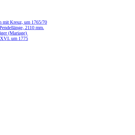
n mit Kreuz, um 1765/70
 Pendellänge, 2110 mm.
eiger (Mariage)
 XVI. um 1775