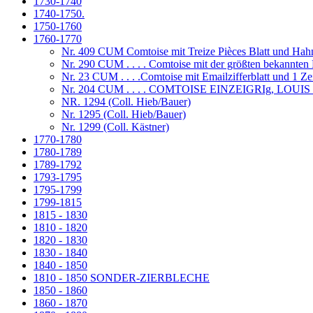
1730-1740
1740-1750.
1750-1760
1760-1770
Nr. 409 CUM Comtoise mit Treize Pièces Blatt und Hah
Nr. 290 CUM . . . . Comtoise mit der größten bekannten
Nr. 23 CUM . . . .Comtoise mit Emailzifferblatt und 1 Z
Nr. 204 CUM . . . . COMTOISE EINZEIGRIg, LOUIS
NR. 1294 (Coll. Hieb/Bauer)
Nr. 1295 (Coll. Hieb/Bauer)
Nr. 1299 (Coll. Kästner)
1770-1780
1780-1789
1789-1792
1793-1795
1795-1799
1799-1815
1815 - 1830
1810 - 1820
1820 - 1830
1830 - 1840
1840 - 1850
1810 - 1850 SONDER-ZIERBLECHE
1850 - 1860
1860 - 1870