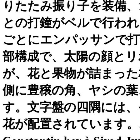
りたたみ振り子を装備、
との打鐘がベルで行われ
ごとにエンパッサンで打
部構成で、太陽の顔とリ
が、花と果物が詰まった
側に豊穣の角、ヤシの葉
す。文字盤の四隅には、
花が配置されています。