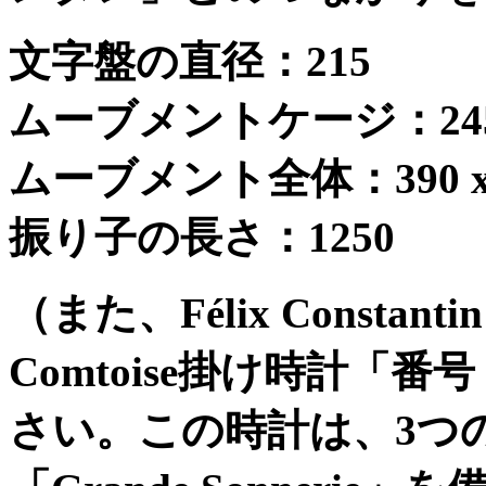
文字盤の直径：
215
ムーブメントケージ：
24
ムーブメント全体：
390 
振り子の長さ：
1250
（また、
Félix Constantin
Comtoise
掛け時計「番号
さい。この時計は、
3
つ