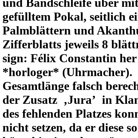
und Bandschleife über mi
gefülltem Pokal, seitlich
Palmblättern und Akanthu
Zifferblatts jeweils 8 blät
sign: Félix Constantin her
*horloger* (Uhrmacher).
Gesamtlänge falsch berec
der Zusatz
‚Jura’
in Kla
des fehlenden Platzes kon
nicht setzen, da er diese 