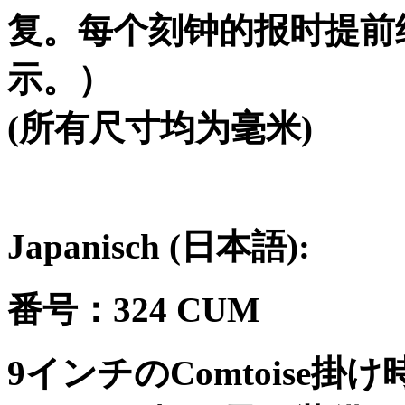
复。每个刻钟的报时提前
示。）
(
所有尺寸均为毫米
)
Japanisch (
日本語
):
番号：
324 CUM
9
インチの
Comtoise
掛け