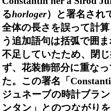
Constantin her à Sirod Ju
る
horloger
）と署名され
全体の長さを誤って計算
う追加語句は括弧で囲ま
不足していたため、閉じ
ず、花装飾部分に重なっ
た。この署名「
Constant
ジュネーブの時計ブラン
ンタン」とのつながりを