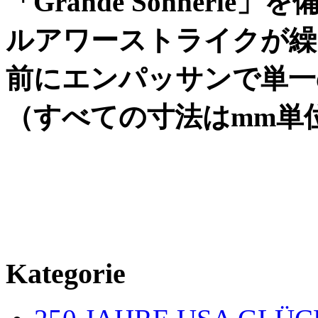
「
Grande Sonnerie
」を
ルアワーストライクが繰
前にエンパッサンで単一
（すべての寸法は
mm
単
Kategorie