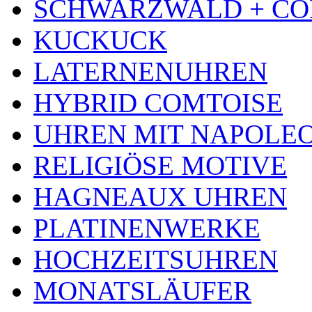
SCHWARZWALD + CO
KUCKUCK
LATERNENUHREN
HYBRID COMTOISE
UHREN MIT NAPOLE
RELIGIÖSE MOTIVE
HAGNEAUX UHREN
PLATINENWERKE
HOCHZEITSUHREN
MONATSLÄUFER