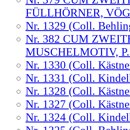
FÜLLHÖRNER, VÖGE
Nr. 1329 (Coll. Behlin
Nr. 382 CUM ZWEIT
MUSCHELMOTIV, P.M
Nr. 1330 (Coll. Kästne
Nr. 1331 (Coll. Kindel
Nr. 1328 (Coll. Kästne
Nr. 1327 (Coll. Kästne
Nr. 1324 (Coll. Kindel