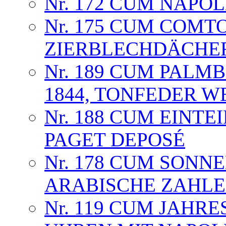
Nr. 172 CUM NAPO
Nr. 175 CUM COMTO
ZIERBLECHDÄCHE
Nr. 189 CUM PALM
1844, TONFEDER 
Nr. 188 CUM EINTE
PAGET DEPOSÉ
Nr. 178 CUM SONN
ARABISCHE ZAHL
Nr. 119 CUM JAHRE