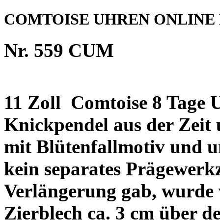
COMTOISE UHREN ONLINE
Nr. 559 CUM
11 Zoll
Comtoise 8 Tage 
Knickpendel aus der Zeit 
mit Blütenfallmotiv und u
kein separates Prägewerkz
Verlängerung gab, wurde 
Zierblech ca. 3 cm über de