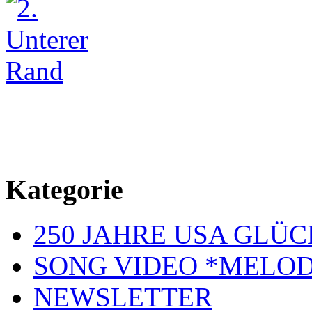
Kategorie
250 JAHRE USA GL
SONG VIDEO *MELOD
NEWSLETTER