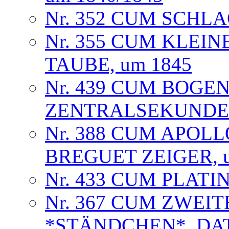
Nr. 352 CUM SCHLA
Nr. 355 CUM KLEI
TAUBE, um 1845
Nr. 439 CUM BOGE
ZENTRALSEKUNDE
Nr. 388 CUM APOL
BREGUET ZEIGER, u
Nr. 433 CUM PLATI
Nr. 367 CUM ZWEI
*STÄNDCHEN*, DAT