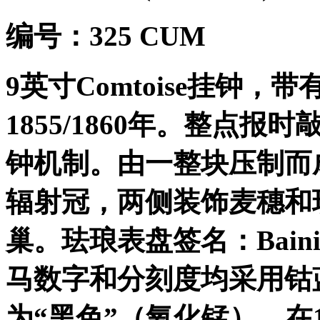
编号：
325 CUM
9
英寸
Comtoise
挂钟，带
1855/1860
年。整点报时
钟机制。由一整块压制而
辐射冠，两侧装饰麦穗和
巢。珐琅表盘签名：
Bain
马数字和分刻度均采用钴
为
“
黑色
”
（氧化锰）。在