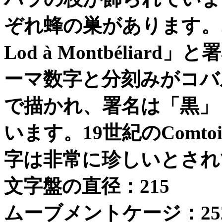
ぞれ蜂の巣があります。
Lod à Montbéliard
」と署
ーマ数字と分刻みがコバ
で描かれ、署名は「黒」
います。
19
世紀の
Comtoi
字は非常に珍しいとされ
文字盤の直径：
215
ムーブメントケージ：
25