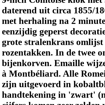
daterend uit circa 1855/18
met herhaling na 2 minut
eenzijdig geperst decorati
grote stralenkrans omlijs
rozentakken. In de twee o
bijenkorven. Emaille wijz
à Montbéliard. Alle Romei
zijn uitgevoerd in kobaltb
handtekening in 'zwart' (