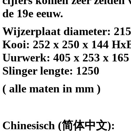
cijfers komen zeer zelden 
de 19e eeuw.
Wijzerplaat diameter: 21
Kooi: 252 x 250 x 144 H
Uurwerk: 405 x 253 x 16
Slinger lengte: 1250
( alle maten in mm )
Chinesisch (
简体中文
):