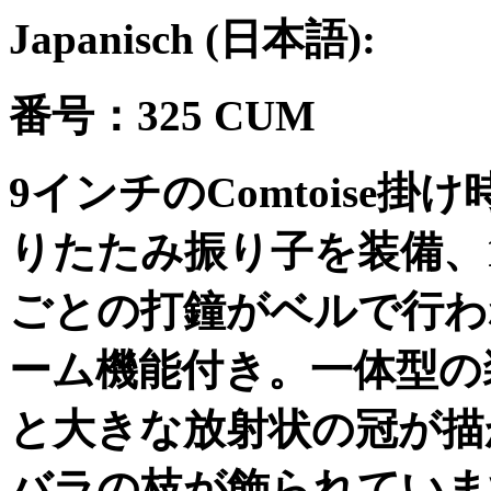
Japanisch (
日本語
):
番号：
325 CUM
9
インチの
Comtoise
掛け
りたたみ振り子を装備、
ごとの打鐘がベルで行わ
ーム機能付き。一体型の
と大きな放射状の冠が描
バラの枝が飾られていま