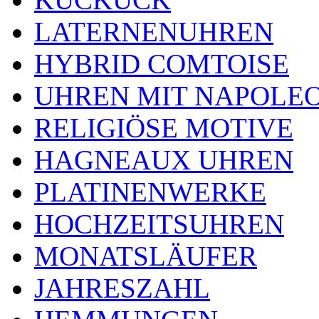
LATERNENUHREN
HYBRID COMTOISE
UHREN MIT NAPOLE
RELIGIÖSE MOTIVE
HAGNEAUX UHREN
PLATINENWERKE
HOCHZEITSUHREN
MONATSLÄUFER
JAHRESZAHL