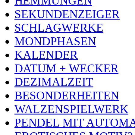
HEMMUNGEN
SEKUNDENZEIGER
SCHLAGWERKE
MONDPHASEN
KALENDER
DATUM + WECKER
DEZIMALZEIT
BESONDERHEITEN
WALZENSPIELWERK
PENDEL MIT AUTOM