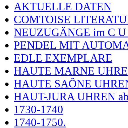
AKTUELLE DATEN
COMTOISE LITERATU
NEUZUGÄNGE im C U
PENDEL MIT AUTOM
EDLE EXEMPLARE
HAUTE MARNE UHR
HAUTE SAÔNE UHRE
HAUT-JURA UHREN ab
1730-1740
1740-1750.