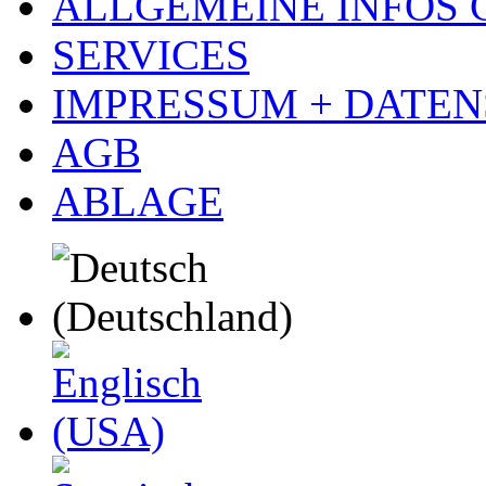
ALLGEMEINE INFOS
SERVICES
IMPRESSUM + DATE
AGB
ABLAGE