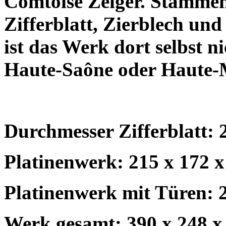
Comtoise Zeiger. Stammen 
Zifferblatt, Zierblech und
ist das Werk dort selbst ni
Haute-Saône oder Haute
Durchmesser Zifferblatt: 
Platinenwerk: 215 x 172 x
Platinenwerk mit Türen: 2
Werk gesamt: 390 x 248 x