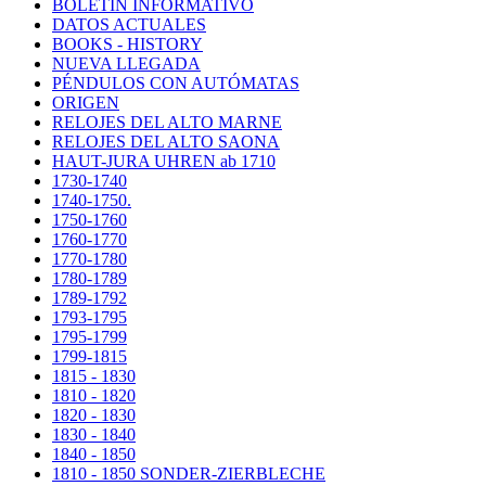
BOLETIN INFORMATIVO
DATOS ACTUALES
BOOKS - HISTORY
NUEVA LLEGADA
PÉNDULOS CON AUTÓMATAS
ORIGEN
RELOJES DEL ALTO MARNE
RELOJES DEL ALTO SAONA
HAUT-JURA UHREN ab 1710
1730-1740
1740-1750.
1750-1760
1760-1770
1770-1780
1780-1789
1789-1792
1793-1795
1795-1799
1799-1815
1815 - 1830
1810 - 1820
1820 - 1830
1830 - 1840
1840 - 1850
1810 - 1850 SONDER-ZIERBLECHE