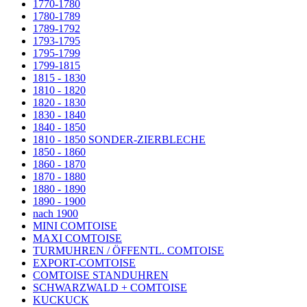
1770-1780
1780-1789
1789-1792
1793-1795
1795-1799
1799-1815
1815 - 1830
1810 - 1820
1820 - 1830
1830 - 1840
1840 - 1850
1810 - 1850 SONDER-ZIERBLECHE
1850 - 1860
1860 - 1870
1870 - 1880
1880 - 1890
1890 - 1900
nach 1900
MINI COMTOISE
MAXI COMTOISE
TURMUHREN / ÖFFENTL. COMTOISE
EXPORT-COMTOISE
COMTOISE STANDUHREN
SCHWARZWALD + COMTOISE
KUCKUCK