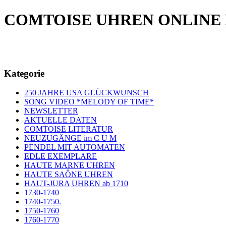
COMTOISE UHREN ONLINE
Kategorie
250 JAHRE USA GLÜCKWUNSCH
SONG VIDEO *MELODY OF TIME*
NEWSLETTER
AKTUELLE DATEN
COMTOISE LITERATUR
NEUZUGÄNGE im C U M
PENDEL MIT AUTOMATEN
EDLE EXEMPLARE
HAUTE MARNE UHREN
HAUTE SAÔNE UHREN
HAUT-JURA UHREN ab 1710
1730-1740
1740-1750.
1750-1760
1760-1770