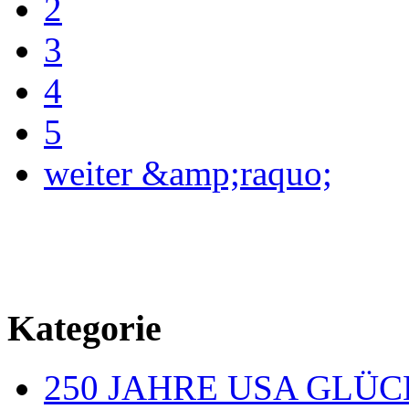
2
3
4
5
weiter &amp;raquo;
Kategorie
250 JAHRE USA GL