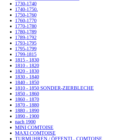
1730-1740
1740-1750.
1750-1760
1760-1770
1770-1780
1780-1789
1789-1792
1793-1795
1795-1799
1799-1815
1815 - 1830
1810 - 1820
1820 - 1830
1830 - 1840
1840 - 1850
1810 - 1850 SONDER-ZIERBLECHE
1850 - 1860
1860 - 1870
1870 - 1880
1880 - 1890
1890 - 1900
nach 1900
MINI COMTOISE
MAXI COMTOISE
TURMUHREN / ÖFFENTL. COMTOISE