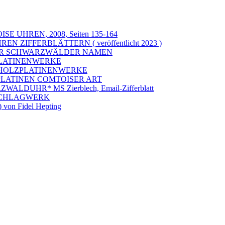
 UHREN, 2008, Seiten 135-164
IFFERBLÄTTERN ( veröffentlicht 2023 )
HER SCHWARZWÄLDER NAMEN
LATINENWERKE
HOLZPLATINENWERKE
LATINEN COMTOISER ART
ZWALDUHR* MS Zierblech, Email-Zifferblatt
SCHLAGWERK
 von Fidel Hepting