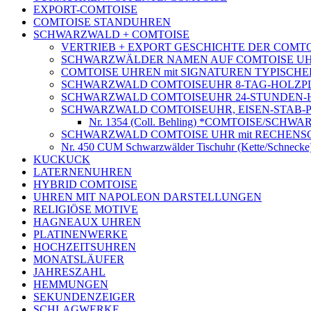
EXPORT-COMTOISE
COMTOISE STANDUHREN
SCHWARZWALD + COMTOISE
VERTRIEB + EXPORT GESCHICHTE DER COMTOISE
SCHWARZWÄLDER NAMEN AUF COMTOISE UHREN Z
COMTOISE UHREN mit SIGNATUREN TYPISC
SCHWARZWALD COMTOISEUHR 8-TAG-HOLZP
SCHWARZWALD COMTOISEUHR 24-STUNDEN-
SCHWARZWALD COMTOISEUHR, EISEN-STAB-P
Nr. 1354 (Coll. Behling) *COMTOISE/SCHWAR
SCHWARZWALD COMTOISE UHR mit RECHEN
Nr. 450 CUM Schwarzwälder Tischuhr (Kette/Schnecke)
KUCKUCK
LATERNENUHREN
HYBRID COMTOISE
UHREN MIT NAPOLEON DARSTELLUNGEN
RELIGIÖSE MOTIVE
HAGNEAUX UHREN
PLATINENWERKE
HOCHZEITSUHREN
MONATSLÄUFER
JAHRESZAHL
HEMMUNGEN
SEKUNDENZEIGER
SCHLAGWERKE