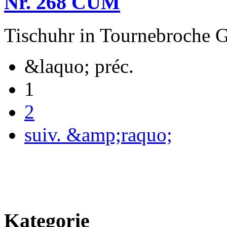
Nr. 268 CUM
Tischuhr in Tournebroche 
&laquo; préc.
1
2
suiv. &amp;raquo;
Kategorie