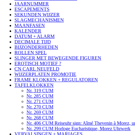
JAARNUMMER
ESCAPEMENTS
SEKUNDEN WIJZER
SLAGMECHANISMEN
MAANFASEN
KALENDER
DATUM + ALARM
DECIMALE TIJD
BIJZONDERHEDEN
ROLLEN SPEL
SLINGER MET BEWEGENDE FIGUREN
EROTISCH MOTIEF ?
CN CARL NEUFELD
WIJZERPLATEN PROMOTIE
FRAME KLOKKEN + REGULATOREN
TAFELKLOKKEN
Nr. 319 CUM
Nr. 285 CUM
Nr. 271 CUM
Nr. 270 CUM
Nr. 269 CUM
Nr. 268 CUM
Nr. 406 CUM Reiseuhr sign: Aîmé Thevenin à Morez, 
Nr. 299 CUM Horloge Eucharistique, Morez Uhrwerk
VERVALSINGEN + MARIAGES