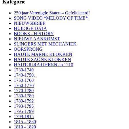
Kategorie
250 jaar Verenigde Staten – Gefeliciteerd!
SONG VIDEO *MELODY OF TIME*
NIEUWSBRIEF
HUIDIGE DATA
BOOKS - HISTORY
NIEUWE AANKOMST
SLINGERS MET MECHANIEK
OORSPRONG
HAUTE MARNE KLOKKEN
HAUTE SAÔNE KLOKKEN
HAUT-JURA UHREN ab 1710
1730-1740
1740-1750.
1750-1760
1760-1770
1770-1780
1780-1789
1789-1792
1793-1795
1795-1799
1799-1815
1815 - 1830
1810 - 1820