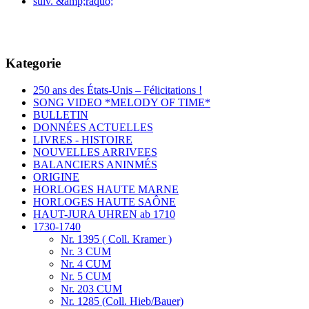
suiv. &amp;raquo;
Kategorie
250 ans des États-Unis – Félicitations !
SONG VIDEO *MELODY OF TIME*
BULLETIN
DONNÉES ACTUELLES
LIVRES - HISTOIRE
NOUVELLES ARRIVEES
BALANCIERS ANINMÉS
ORIGINE
HORLOGES HAUTE MARNE
HORLOGES HAUTE SAÔNE
HAUT-JURA UHREN ab 1710
1730-1740
Nr. 1395 ( Coll. Kramer )
Nr. 3 CUM
Nr. 4 CUM
Nr. 5 CUM
Nr. 203 CUM
Nr. 1285 (Coll. Hieb/Bauer)