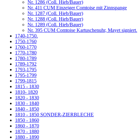
Nr. 1286 (Coll. Hieb/Bauer)
Nr. 411 CUM Einzeiger Comtoise mit Zinnspange
Nr. 1287 (Coll. Hieb/Bauer)
Nr. 1288 (Coll. Hieb/Bauer)
Nr. 1289 (Coll. Hieb/Bauer)
Nr. 395 CUM Comtoise Kartuschenuhr, Mayet signiert.
1740-1750.
1750-1760
1760-1770
1770-1780
1780-1789
1789-1792
1793-1795
1795-1799
1799-1815
1815 - 1830
1810- 1820
1820 - 1830
1830 - 1840
1840 - 1850
1810 - 1850 SONDER-ZIERBLECHE
1850 - 1860
1860 - 1870
1870 - 1880
1880 - 1890