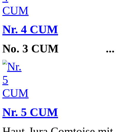
Nr. 4 CUM
No. 3 CUM
...
Nr. 5 CUM
Haut-Jura Comtoise mit...