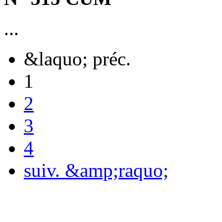
...
&laquo; préc.
1
2
3
4
suiv. &amp;raquo;