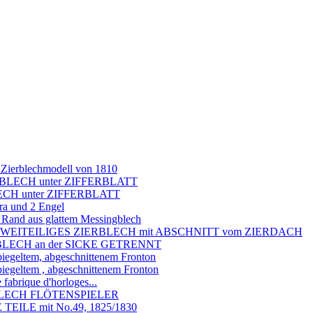
 Zierblechmodell von 1810
BLECH unter ZIFFERBLATT
ECH unter ZIFFERBLATT
ra und 2 Engel
r Rand aus glattem Messingblech
G, ZWEITEILIGES ZIERBLECH mit ABSCHNITT vom ZIERDACH
BLECH an der SICKE GETRENNT
piegeltem, abgeschnittenem Fronton
piegeltem , abgeschnittenem Fronton
brique d'horloges...
ERBLECH FLÖTENSPIELER
EILE mit No.49, 1825/1830