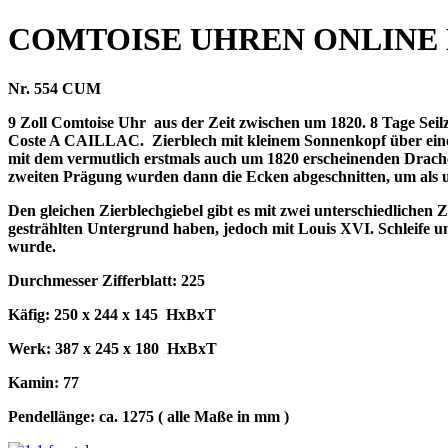
COMTOISE UHREN ONLINE
Nr. 554 CUM
9 Zoll Comtoise Uhr
aus der Zeit zwischen um 1820. 8 Tage Seil
Coste A CAILLAC.
Zierblech mit kleinem Sonnenkopf über eine
mit dem vermutlich erstmals auch um 1820 erscheinenden Drac
zweiten Prägung wurden dann die Ecken abgeschnitten, um als 
Den gleichen Zierblechgiebel gibt es mit zwei unterschiedlichen 
gestrählten Untergrund haben, jedoch mit Louis XVI. Schleife und
wurde.
Durchmesser Zifferblatt: 225
Käfig: 250 x 244 x 145 HxBxT
Werk: 387 x 245 x 180
HxBxT
Kamin: 77
Pendellänge: ca. 1275 ( alle Maße in mm )