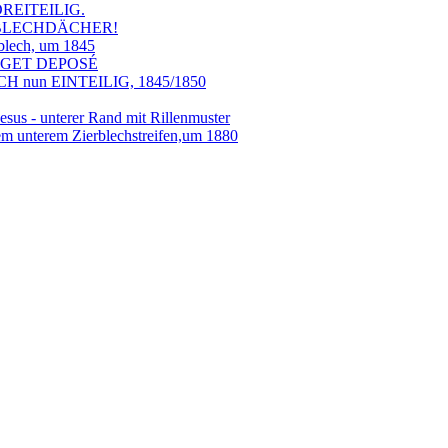
REITEILIG.
ERBLECHDÄCHER!
blech, um 1845
PAGET DEPOSÉ
 nun EINTEILIG, 1845/1850
us - unterer Rand mit Rillenmuster
em unterem Zierblechstreifen,um 1880