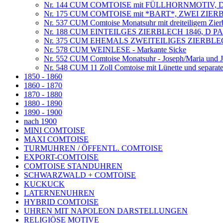
Nr. 144 CUM COMTOISE mit FÜLLHORNMOTIV, D
Nr. 175 CUM COMTOISE mit *BART*, ZWEI ZI
Nr. 537 CUM Comtoise Monatsuhr mit dreiteiligem Zier
Nr. 188 CUM EINTEILGES ZIERBLECH 1846, D 
Nr. 375 CUM EHEMALS ZWEITEILIGES ZIERBLECH
Nr. 578 CUM WEINLESE - Markante Sicke
Nr. 552 CUM Comtoise Monatsuhr - Joseph/Maria und Jes
Nr. 548 CUM 11 Zoll Comtoise mit Lünette und separat
1850 - 1860
1860 - 1870
1870 - 1880
1880 - 1890
1890 - 1900
nach 1900
MINI COMTOISE
MAXI COMTOISE
TURMUHREN / ÖFFENTL. COMTOISE
EXPORT-COMTOISE
COMTOISE STANDUHREN
SCHWARZWALD + COMTOISE
KUCKUCK
LATERNENUHREN
HYBRID COMTOISE
UHREN MIT NAPOLEON DARSTELLUNGEN
RELIGIÖSE MOTIVE