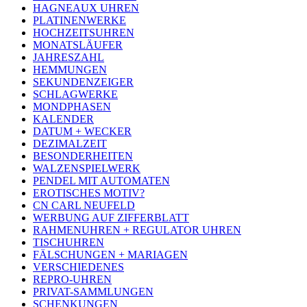
HAGNEAUX UHREN
PLATINENWERKE
HOCHZEITSUHREN
MONATSLÄUFER
JAHRESZAHL
HEMMUNGEN
SEKUNDENZEIGER
SCHLAGWERKE
MONDPHASEN
KALENDER
DATUM + WECKER
DEZIMALZEIT
BESONDERHEITEN
WALZENSPIELWERK
PENDEL MIT AUTOMATEN
EROTISCHES MOTIV?
CN CARL NEUFELD
WERBUNG AUF ZIFFERBLATT
RAHMENUHREN + REGULATOR UHREN
TISCHUHREN
FÄLSCHUNGEN + MARIAGEN
VERSCHIEDENES
REPRO-UHREN
PRIVAT-SAMMLUNGEN
SCHENKUNGEN