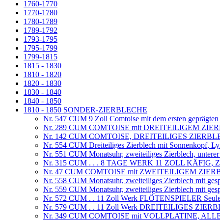
1760-1770
1770-1780
1780-1789
1789-1792
1793-1795
1795-1799
1799-1815
1815 - 1830
1810 - 1820
1820 - 1830
1830 - 1840
1840 - 1850
1810 - 1850 SONDER-ZIERBLECHE
Nr. 547 CUM 9 Zoll Comtoise mit dem ersten geprägten
Nr. 289 CUM COMTOISE mit DREITEILIGEM ZIER
Nr. 142 CUM COMTOISE, DREITEILIGES ZIERBL
Nr. 554 CUM Dreiteiliges Zierblech mit Sonnenkopf, Ly
Nr. 551 CUM Monatsuhr, zweiteiliges Zierblech, untere
Nr. 315 CUM . . . 8 TAGE WERK 11 ZOLL KÄFI
Nr. 47 CUM COMTOISE mit ZWEITEILIGEM ZIER
Nr. 558 CUM Monatsuhr, zweiteiliges Zierblech mit ges
Nr. 559 CUM Monatsuhr, zweiteiliges Zierblech mit ges
Nr. 572 CUM . . 11 Zoll Werk FLÖTENSPIELER Seule fa
Nr. 579 CUM . . 11 Zoll Werk DREITEILIGES ZI
Nr. 349 CUM COMTOISE mit VOLLPLATINE, ALLE T