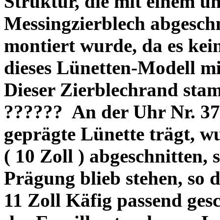
Struktur, die mit einem u
Messingzierblech abgesch
montiert wurde, da es kei
dieses Lünetten-Modell mi
Dieser Zierblechrand sta
??????
An der Uhr Nr. 37
geprägte Lünette trägt, w
( 10 Zoll ) abgeschnitten,
Prägung blieb stehen, so d
11 Zoll Käfig passend ges