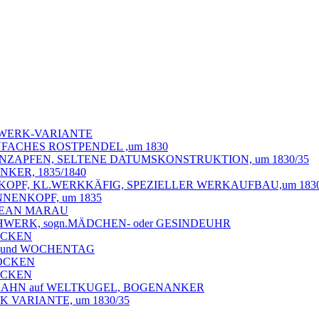
AGWERK-VARIANTE
NFACHES ROSTPENDEL ,um 1830
IENZAPFEN, SELTENE DATUMSKONSTRUKTION, um 1830/35
KER, 1835/1840
OPF, KL.WERKKÄFIG, SPEZIELLER WERKAUFBAU,um 1830
NENKOPF, um 1835
 JEAN MARAU
HWERK, sogn.MÄDCHEN- oder GESINDEUHR
LOCKEN
M und WOCHENTAG
LOCKEN
LOCKEN
d HAHN auf WELTKUGEL, BOGENANKER
 VARIANTE, um 1830/35