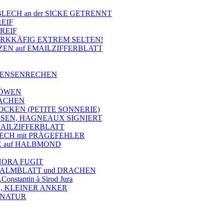
BLECH an der SICKE GETRENNT
REIF
REIF
WERKKÄFIG EXTREM SELTEN!
TZEN auf EMAILZIFFERBLATT
 SENSENRECHEN
LÖWEN
RACHEN
GLOCKEN (PETITE SONNERIE)
ÜSSEN, HAGNEAUX SIGNIERT
MAILZIFFERBLATT
ECH mit PRÄGEFEHLER
KE auf HALBMOND
 HORA FUGIT
, PALMBLATT und DRACHEN
stantin à Sirod Jura
, KLEINER ANKER
GNATUR