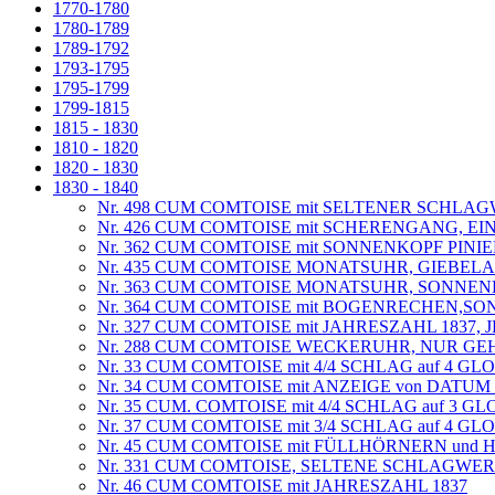
1770-1780
1780-1789
1789-1792
1793-1795
1795-1799
1799-1815
1815 - 1830
1810 - 1820
1820 - 1830
1830 - 1840
Nr. 498 CUM COMTOISE mit SELTENER SCHL
Nr. 426 CUM COMTOISE mit SCHERENGANG, EI
Nr. 362 CUM COMTOISE mit SONNENKOPF PIN
Nr. 435 CUM COMTOISE MONATSUHR, GIEBELAN
Nr. 363 CUM COMTOISE MONATSUHR, SONNENK
Nr. 364 CUM COMTOISE mit BOGENRECHEN,SON
Nr. 327 CUM COMTOISE mit JAHRESZAHL 1837,
Nr. 288 CUM COMTOISE WECKERUHR, NUR GE
Nr. 33 CUM COMTOISE mit 4/4 SCHLAG auf 4 G
Nr. 34 CUM COMTOISE mit ANZEIGE von DATU
Nr. 35 CUM. COMTOISE mit 4/4 SCHLAG auf 3 G
Nr. 37 CUM COMTOISE mit 3/4 SCHLAG auf 4 G
Nr. 45 CUM COMTOISE mit FÜLLHÖRNERN un
Nr. 331 CUM COMTOISE, SELTENE SCHLAGWERK
Nr. 46 CUM COMTOISE mit JAHRESZAHL 1837