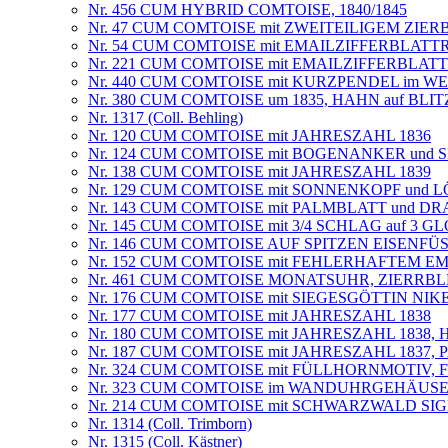
Nr. 456 CUM HYBRID COMTOISE, 1840/1845
Nr. 47 CUM COMTOISE mit ZWEITEILIGEM ZIER
Nr. 54 CUM COMTOISE mit EMAILZIFFERBLATT
Nr. 221 CUM COMTOISE mit EMAILZIFFERBLATT
Nr. 440 CUM COMTOISE mit KURZPENDEL im 
Nr. 380 CUM COMTOISE um 1835, HAHN auf BLI
Nr. 1317 (Coll. Behling)
Nr. 120 CUM COMTOISE mit JAHRESZAHL 1836
Nr. 124 CUM COMTOISE mit BOGENANKER und
Nr. 138 CUM COMTOISE mit JAHRESZAHL 1839
Nr. 129 CUM COMTOISE mit SONNENKOPF und 
Nr. 143 CUM COMTOISE mit PALMBLATT und D
Nr. 145 CUM COMTOISE mit 3/4 SCHLAG auf 3 
Nr. 146 CUM COMTOISE AUF SPITZEN EISENF
Nr. 152 CUM COMTOISE mit FEHLERHAFTEM E
Nr. 461 CUM COMTOISE MONATSUHR, ZIERRBL
Nr. 176 CUM COMTOISE mit SIEGESGÖTTIN NI
Nr. 177 CUM COMTOISE mit JAHRESZAHL 1838
Nr. 180 CUM COMTOISE mit JAHRESZAHL 1838,
Nr. 187 CUM COMTOISE mit JAHRESZAHL 1837
Nr. 324 CUM COMTOISE mit FÜLLHORNMOTIV, F.Con
Nr. 323 CUM COMTOISE im WANDUHRGEHÄUSE
Nr. 214 CUM COMTOISE mit SCHWARZWALD SI
Nr. 1314 (Coll. Trimborn)
Nr. 1315 (Coll. Kästner)