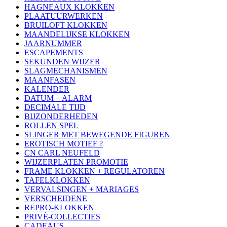
HAGNEAUX KLOKKEN
PLAATUURWERKEN
BRUILOFT KLOKKEN
MAANDELIJKSE KLOKKEN
JAARNUMMER
ESCAPEMENTS
SEKUNDEN WIJZER
SLAGMECHANISMEN
MAANFASEN
KALENDER
DATUM + ALARM
DECIMALE TIJD
BIJZONDERHEDEN
ROLLEN SPEL
SLINGER MET BEWEGENDE FIGUREN
EROTISCH MOTIEF ?
CN CARL NEUFELD
WIJZERPLATEN PROMOTIE
FRAME KLOKKEN + REGULATOREN
TAFELKLOKKEN
VERVALSINGEN + MARIAGES
VERSCHEIDENE
REPRO-KLOKKEN
PRIVÉ-COLLECTIES
CADEAUS