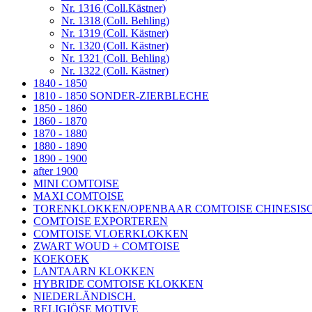
Nr. 1316 (Coll.Kästner)
Nr. 1318 (Coll. Behling)
Nr. 1319 (Coll. Kästner)
Nr. 1320 (Coll. Kästner)
Nr. 1321 (Coll. Behling)
Nr. 1322 (Coll. Kästner)
1840 - 1850
1810 - 1850 SONDER-ZIERBLECHE
1850 - 1860
1860 - 1870
1870 - 1880
1880 - 1890
1890 - 1900
after 1900
MINI COMTOISE
MAXI COMTOISE
TORENKLOKKEN/OPENBAAR COMTOISE CHINESISC
COMTOISE EXPORTEREN
COMTOISE VLOERKLOKKEN
ZWART WOUD + COMTOISE
KOEKOEK
LANTAARN KLOKKEN
HYBRIDE COMTOISE KLOKKEN
NIEDERLÄNDISCH.
RELIGIÖSE MOTIVE