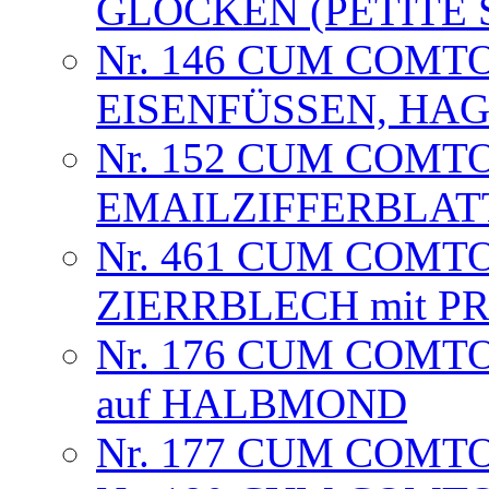
GLOCKEN (PETITE 
Nr. 146 CUM COMT
EISENFÜSSEN, HA
Nr. 152 CUM COMT
EMAILZIFFERBLAT
Nr. 461 CUM COMT
ZIERRBLECH mit 
Nr. 176 CUM COMTO
auf HALBMOND
Nr. 177 CUM COMTO