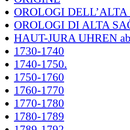
OROLOGI DELL’ALT
OROLOGI DI ALTA S
HAUT-JURA UHREN ab
1730-1740
1740-1750.
1750-1760
1760-1770
1770-1780
1780-1789
1789-1792