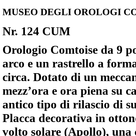
MUSEO DEGLI OROLOGI C
Nr. 124 CUM
Orologio Comtoise da 9 po
arco e un rastrello a forma
circa. Dotato di un mecca
mezz’ora e ora piena su c
antico tipo di rilascio di 
Placca decorativa in otto
volto solare (Apollo), una 