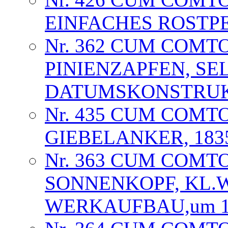
EINFACHES ROSTPE
Nr. 362 CUM COMT
PINIENZAPFEN, SE
DATUMSKONSTRUKT
Nr. 435 CUM COMT
GIEBELANKER, 1835
Nr. 363 CUM COMT
SONNENKOPF, KL.
WERKAUFBAU,um 18