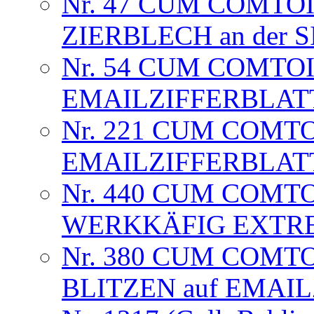
Nr. 47 CUM COMTOI
ZIERBLECH an der
Nr. 54 CUM COMTOI
EMAILZIFFERBLAT
Nr. 221 CUM COMTO
EMAILZIFFERBLAT
Nr. 440 CUM COMT
WERKKÄFIG EXTRE
Nr. 380 CUM COMTO
BLITZEN auf EMAI