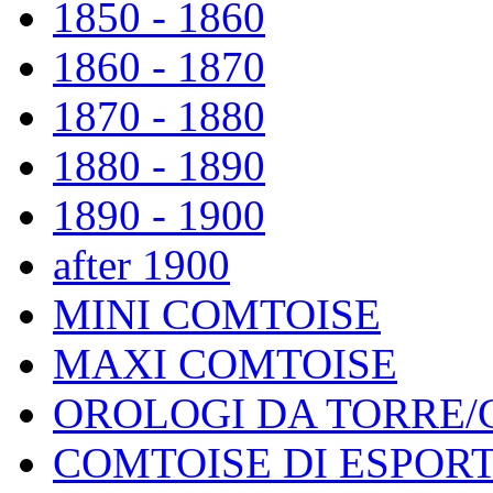
1850 - 1860
1860 - 1870
1870 - 1880
1880 - 1890
1890 - 1900
after 1900
MINI COMTOISE
MAXI COMTOISE
OROLOGI DA TORRE/
COMTOISE DI ESPOR