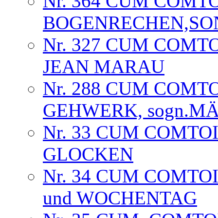
Nr. 364 CUM COMTO
BOGENRECHEN,SON
Nr. 327 CUM COMTO
JEAN MARAU
Nr. 288 CUM COMT
GEHWERK, sogn.MÄ
Nr. 33 CUM COMTOIS
GLOCKEN
Nr. 34 CUM COMTOI
und WOCHENTAG